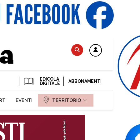
EDICOLA
ABBONAMENTI
DIGITALE
RT
EVENTI
TERRITORIO