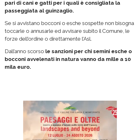
pari di cani e gatti per i quali è consigliata la
passeggiata al guinzaglio.
Se si avvistano bocconi o esche sospette non bisogna
toccarle o annusarle ed avvisare subito il Comune, le
forze dell’ordine o direttamente l’Asl.
Dall’anno scorso
le sanzioni per chi semini esche o
bocconi avvelenati in natura vanno da mille a 10
mila euro.