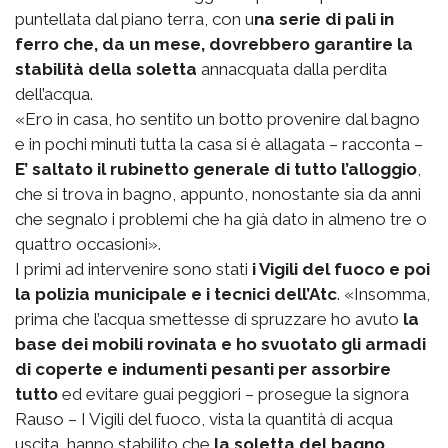
puntellata dal piano terra, con u
na serie di pali in
ferro che, da un mese, dovrebbero garantire la
stabilità della soletta
annacquata dalla perdita
dell’acqua.
«Ero in casa, ho sentito un botto provenire dal bagno
e in pochi minuti tutta la casa si è allagata – racconta –
E’ saltato il rubinetto generale di tutto l’alloggio
,
che si trova in bagno, appunto, nonostante sia da anni
che segnalo i problemi che ha già dato in almeno tre o
quattro occasioni».
I primi ad intervenire sono stati
i Vigili del fuoco e poi
la polizia municipale e i tecnici dell’Atc
. «Insomma,
prima che l’acqua smettesse di spruzzare ho avuto
la
base dei mobili rovinata e ho svuotato gli armadi
di coperte e indumenti pesanti per assorbire
tutto
ed evitare guai peggiori – prosegue la signora
Rauso – I Vigili del fuoco, vista la quantità di acqua
uscita, hanno stabilito che
la soletta del bagno