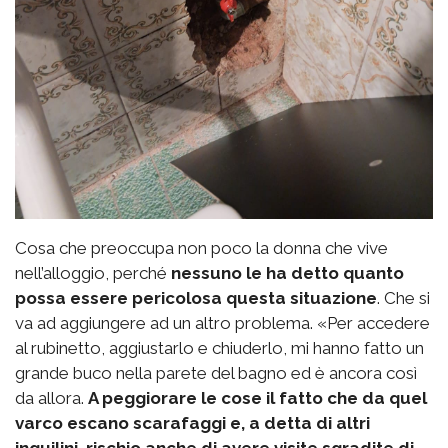
Cosa che preoccupa non poco la donna che vive
nell’alloggio, perché
nessuno le ha detto quanto
possa essere pericolosa questa situazione
. Che si
va ad aggiungere ad un altro problema. «Per accedere
al rubinetto, aggiustarlo e chiuderlo, mi hanno fatto un
grande buco nella parete del bagno ed è ancora così
da allora.
A peggiorare le cose il fatto che da quel
varco escano scarafaggi e, a detta di altri
inquilini, rischio anche di avere visite sgradite di