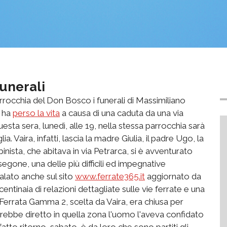
funerali
arrocchia del Don Bosco i funerali di Massimiliano
o ha
perso la vita
a causa di una caduta da una via
esta sera, lunedì, alle 19, nella stessa parrocchia sarà
ia. Vaira, infatti, lascia la madre Giulia, il padre Ugo, la
 L'alpinista, che abitava in via Petrarca, si è avventurato
gone, una delle più difficili ed impegnative
alato anche sul sito
www.ferrate365.it
aggiornato da
ntinaia di relazioni dettagliate sulle vie ferrate e una
a Ferrata Gamma 2, scelta da Vaira, era chiusa per
sarebbe diretto in quella zona l'uomo l'aveva confidato
atto ritorno, sabato, è da loro che sono partiti gli