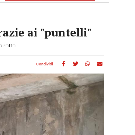
azie ai "puntelli"
bo rotto