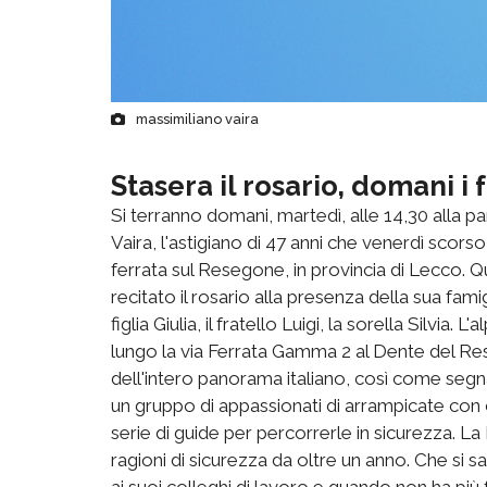
massimiliano vaira
Stasera il rosario, domani i 
Si terranno domani, martedì, alle 14,30 alla p
Vaira, l'astigiano di 47 anni che venerdì scors
ferrata sul Resegone, in provincia di Lecco. Qu
recitato il rosario alla presenza della sua famigl
figlia Giulia, il fratello Luigi, la sorella Silvia.
lungo la via Ferrata Gamma 2 al Dente del Rese
dell'intero panorama italiano, così come segn
un gruppo di appassionati di arrampicate con ce
serie di guide per percorrerle in sicurezza. L
ragioni di sicurezza da oltre un anno. Che si 
ai suoi colleghi di lavoro e quando non ha più f