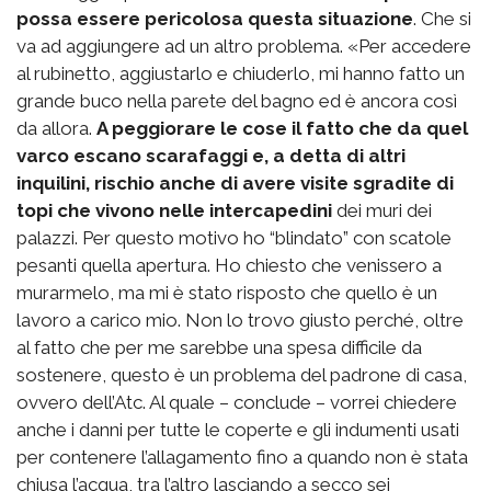
possa essere pericolosa questa situazione
. Che si
va ad aggiungere ad un altro problema. «Per accedere
al rubinetto, aggiustarlo e chiuderlo, mi hanno fatto un
grande buco nella parete del bagno ed è ancora così
da allora.
A peggiorare le cose il fatto che da quel
varco escano scarafaggi e, a detta di altri
inquilini, rischio anche di avere visite sgradite di
topi che vivono nelle intercapedini
dei muri dei
palazzi. Per questo motivo ho “blindato” con scatole
pesanti quella apertura. Ho chiesto che venissero a
murarmelo, ma mi è stato risposto che quello è un
lavoro a carico mio. Non lo trovo giusto perché, oltre
al fatto che per me sarebbe una spesa difficile da
sostenere, questo è un problema del padrone di casa,
ovvero dell’Atc. Al quale – conclude – vorrei chiedere
anche i danni per tutte le coperte e gli indumenti usati
per contenere l’allagamento fino a quando non è stata
chiusa l’acqua, tra l’altro lasciando a secco sei