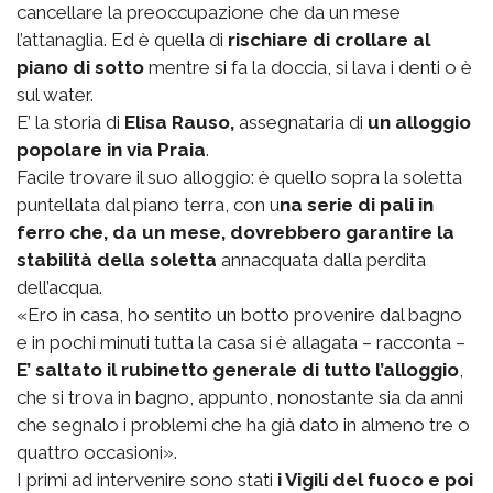
cancellare la preoccupazione che da un mese
l’attanaglia. Ed è quella di
rischiare di crollare al
piano di sotto
mentre si fa la doccia, si lava i denti o è
sul water.
E’ la storia di
Elisa Rauso,
assegnataria di
un alloggio
popolare in via Praia
.
Facile trovare il suo alloggio: è quello sopra la soletta
puntellata dal piano terra, con u
na serie di pali in
ferro che, da un mese, dovrebbero garantire la
stabilità della soletta
annacquata dalla perdita
dell’acqua.
«Ero in casa, ho sentito un botto provenire dal bagno
e in pochi minuti tutta la casa si è allagata – racconta –
E’ saltato il rubinetto generale di tutto l’alloggio
,
che si trova in bagno, appunto, nonostante sia da anni
che segnalo i problemi che ha già dato in almeno tre o
quattro occasioni».
I primi ad intervenire sono stati
i Vigili del fuoco e poi