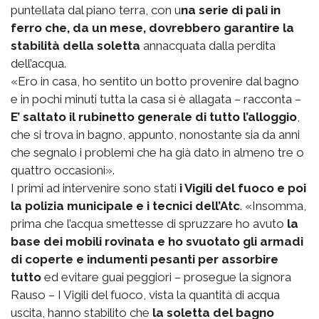
puntellata dal piano terra, con u
na serie di pali in
ferro che, da un mese, dovrebbero garantire la
stabilità della soletta
annacquata dalla perdita
dell’acqua.
«Ero in casa, ho sentito un botto provenire dal bagno
e in pochi minuti tutta la casa si è allagata – racconta –
E’ saltato il rubinetto generale di tutto l’alloggio
,
che si trova in bagno, appunto, nonostante sia da anni
che segnalo i problemi che ha già dato in almeno tre o
quattro occasioni».
I primi ad intervenire sono stati
i Vigili del fuoco e poi
la polizia municipale e i tecnici dell’Atc
. «Insomma,
prima che l’acqua smettesse di spruzzare ho avuto
la
base dei mobili rovinata e ho svuotato gli armadi
di coperte e indumenti pesanti per assorbire
tutto
ed evitare guai peggiori – prosegue la signora
Rauso – I Vigili del fuoco, vista la quantità di acqua
uscita, hanno stabilito che
la soletta del bagno