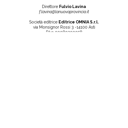
Direttore
Fulvio Lavina
f.lavina@lanuovaprovincia.it
Società editrice
Editrice OMNIA S.r.l.
via Monsignor Rossi 3 -14100 Asti
P.Iva 00080200058
Contatti
Note legali
Tel:
+39 0141 532186
Privacy Policy
info@lanuovaprovincia.it
Cookie Policy
segreteria@lanuovaprovincia.it
Dichiarazione di
sito@lanuovaprovincia.it
accessibilità
Aggiorna le preferenze
sui cookie
RSS
CONTATTI
NECROLOGIE
ULTIME NOTIZIE