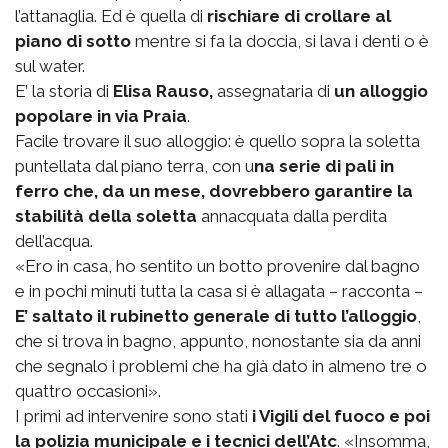
l’attanaglia. Ed è quella di
rischiare di crollare al
piano di sotto
mentre si fa la doccia, si lava i denti o è
sul water.
E’ la storia di
Elisa Rauso,
assegnataria di
un alloggio
popolare in via Praia
.
Facile trovare il suo alloggio: è quello sopra la soletta
puntellata dal piano terra, con u
na serie di pali in
ferro che, da un mese, dovrebbero garantire la
stabilità della soletta
annacquata dalla perdita
dell’acqua.
«Ero in casa, ho sentito un botto provenire dal bagno
e in pochi minuti tutta la casa si è allagata – racconta –
E’ saltato il rubinetto generale di tutto l’alloggio
,
che si trova in bagno, appunto, nonostante sia da anni
che segnalo i problemi che ha già dato in almeno tre o
quattro occasioni».
I primi ad intervenire sono stati
i Vigili del fuoco e poi
la polizia municipale e i tecnici dell’Atc
. «Insomma,