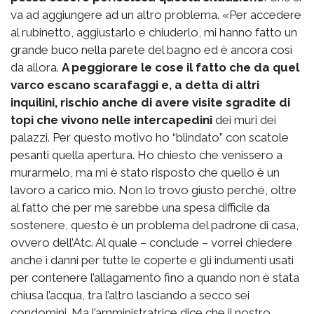
va ad aggiungere ad un altro problema. «Per accedere
al rubinetto, aggiustarlo e chiuderlo, mi hanno fatto un
grande buco nella parete del bagno ed è ancora così
da allora.
A peggiorare le cose il fatto che da quel
varco escano scarafaggi e, a detta di altri
inquilini, rischio anche di avere visite sgradite di
topi che vivono nelle intercapedini
dei muri dei
palazzi. Per questo motivo ho “blindato” con scatole
pesanti quella apertura. Ho chiesto che venissero a
murarmelo, ma mi è stato risposto che quello è un
lavoro a carico mio. Non lo trovo giusto perché, oltre
al fatto che per me sarebbe una spesa difficile da
sostenere, questo è un problema del padrone di casa,
ovvero dell’Atc. Al quale – conclude – vorrei chiedere
anche i danni per tutte le coperte e gli indumenti usati
per contenere l’allagamento fino a quando non è stata
chiusa l’acqua, tra l’altro lasciando a secco sei
condomini. Ma l’amministratrice dice che il nostro