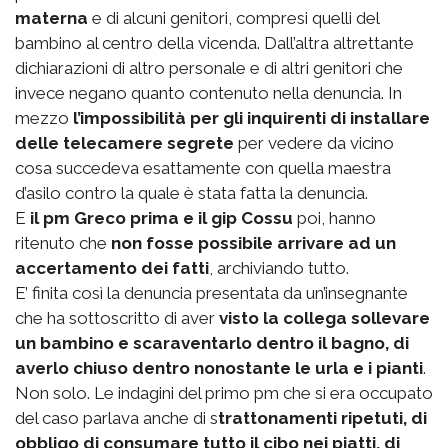
materna
e di alcuni genitori, compresi quelli del
bambino al centro della vicenda. Dall’altra altrettante
dichiarazioni di altro personale e di altri genitori che
invece negano quanto contenuto nella denuncia. In
mezzo
l’impossibilità per gli inquirenti di installare
delle telecamere segrete
per vedere da vicino
cosa succedeva esattamente con quella maestra
d’asilo contro la quale è stata fatta la denuncia.
E
il pm Greco prima e il gip Cossu
poi, hanno
ritenuto che
non fosse possibile arrivare ad un
accertamento dei fatti
, archiviando tutto.
E’ finita così la denuncia presentata da un’insegnante
che ha sottoscritto di aver
visto la collega sollevare
un bambino e scaraventarlo dentro il bagno, di
averlo chiuso dentro nonostante le urla e i pianti
.
Non solo. Le indagini del primo pm che si era occupato
del caso parlava anche di s
trattonamenti ripetuti, di
obbligo di consumare tutto il cibo nei piatti, di