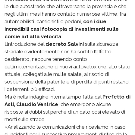
le due autostrade che attraversano la provincia e che
negli ultimi mesi hanno contato numerose vittime, fra
automobilisti, camionisti e pedoni,
con i due
incredibili casi fotocopia di investimenti sulle
corsie ad alta velocità.
L’introduzione del
decreto Salvini
sulla sicurezza
stradale evidentemente non ha sortito l’effetto
desiderato, neppure tenendo conto
dell’implementazione di nuovi autovelox che, allo stato
attuale, collegati alle multe salate, al rischio di
sospensione della patente e di perdita di punti restano
i deterrenti più efficaci.
Ma è nella indagine interna lampo fatta dal
Prefetto di
Asti, Claudio Ventrice
, che emergono alcune
risposte ai dubbi sul perché di un dato così elevato di
morti sulle strade.
«Analizzando le comunicazioni che riceviamo in caso
di incidenti per il successivo provvementi di ritiro della