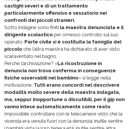
castighi severi e di un trattamento
particolarmente offensivo e vessatorio nei
confronti dei piccoli stranieri.
Sotto indagine sono finiti
la maestra denunciata e il
dirigente scolastico
per omesso controllo sul suo
operato.
Parte civile si è costituita la famiglia del
piccolo
che l’altra maestra ha dichiarato di aver visto
scaraventato nel bagno.
Perché l’archiviazione? «
La ricostruzione in
denuncia non trova conferma in conseguenze
fisiche osservabili nel bambino
» si legge nella
motivazione.
Tutti erano concordi nel descrivere
modalità molto severe della maestra indagata,
ma, seppur inopportune o discutibili, per il gip non
vanno intese automaticamente come reato
.
Impossibile controllare con le telecamere visto che la
vicenda era venuta fuori con la denuncia; inutile sentire
i bambini vista la loro tenera età; inutile sentire altra