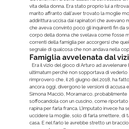
vita della donna. Era stato proprio lui a ritro
marito affranto dall'aver trovato la moglie m
addirittura uccisa dai rapinatori che avevano
che aveva convinto poco gli inquirenti fin da s
corpo della donna che svelava come fosse mor
correnti della famiglia per accorgersi che que
segnale di qualcosa che non andava nella cop
Famiglia avvelenata dal viz
Era il vizio del gioco di Arturo ad avvelenare 
ultimatum perchè non sopportava di vederlo s
rimprovero che, il 26 giugno del 2018, ha fatto
ancora oggi, divergono le versioni di accusa e
Simona Macciò, Moramarco, probabilmente nel 
soffocandola con un cuscino, come riportato 
rapina per farla franca. L'imputato invece ha
uccidere la moglie, solo di farla smettere, di ta
casa. E nel farlo le avrebbe stretto un braccio 