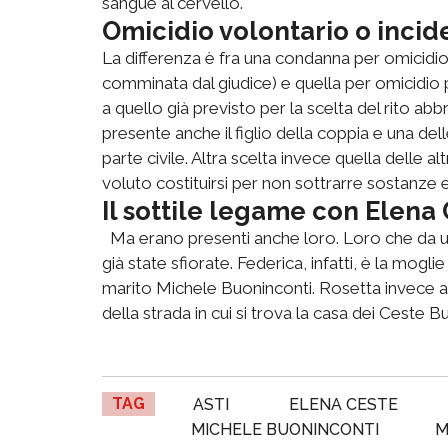
sangue al cervello.
Omicidio volontario o incid
La differenza è fra una condanna per omicidi
comminata dal giudice) e quella per omicidio 
a quello già previsto per la scelta del rito abbre
presente anche il figlio della coppia e una dell
parte civile. Altra scelta invece quella delle 
voluto costituirsi per non sottrarre sostanze 
Il sottile legame con Elena
Ma erano presenti anche loro. Loro che da un'
già state sfiorate. Federica, infatti, è la mogli
marito Michele Buoninconti. Rosetta invece abit
della strada in cui si trova la casa dei Ceste
TAG
ASTI
ELENA CESTE
MICHELE BUONINCONTI
M