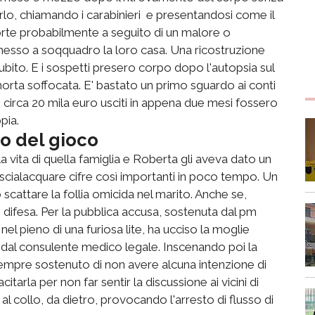
varlo, chiamando i carabinieri e presentandosi come il
orte probabilmente a seguito di un malore o
 messo a soqquadro la loro casa. Una ricostruzione
ubito. E i sospetti presero corpo dopo l'autopsia sul
ta soffocata. E' bastato un primo sguardo ai conti
i circa 20 mila euro usciti in appena due mesi fossero
pia.
io del gioco
la vita di quella famiglia e Roberta gli aveva dato un
cialacquare cifre così importanti in poco tempo. Un
 scattare la follia omicida nel marito. Anche se,
 difesa. Per la pubblica accusa, sostenuta dal pm
pieno di una furiosa lite, ha ucciso la moglie
dal consulente medico legale. Inscenando poi la
 sempre sostenuto di non avere alcuna intenzione di
citarla per non far sentir la discussione ai vicini di
al collo, da dietro, provocando l'arresto di flusso di