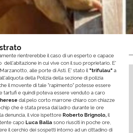
strato
curamente rientrerebbe il caso di un esperto e capace
o dell'abitazione in cui vive con il suo proprietario. E'
rzanotto, alle porte di Asti. E' stato il
"trifulau"
a
l'aliquota della Polizia della sezione di polizia
 che il movente di tale "rapimento" potesse essere
re tartufi e quindi poteva essere venduto a caro
gherese
dal pelo corto marrone chiaro con chiazze
hip che è stata presa dal ladro durante le ore
a denuncia, il vice ispettore
Roberto Brignolo,
il
stente capo
Luca Balla
sono riusciti in poche ore,
re il cerchio dei sospetti intorno ad un cittadino di