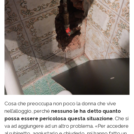
Cosa che preoccupa non poco la donna che vive
nell’alloggio, perché
nessuno le ha detto quanto
possa essere pericolosa questa situazione
. Che si
va ad aggiungere ad un altro problema. «Per accedere
al rubinetto, aggiustarlo e chiuderlo, mi hanno fatto un