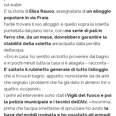
sul water.
E’ la storia di
Elisa Rauso,
assegnataria di
un alloggio
popolare in via Praia
.
Facile trovare il suo alloggio: è quello sopra la soletta
puntellata dal piano terra, con u
na serie di pali in
ferro che, da un mese, dovrebbero garantire la
stabilità della soletta
annacquata dalla perdita
dell’acqua.
«Ero in casa, ho sentito un botto provenire dal bagno
e in pochi minuti tutta la casa si è allagata – racconta –
E’ saltato il rubinetto generale di tutto l’alloggio
,
che si trova in bagno, appunto, nonostante sia da anni
che segnalo i problemi che ha già dato in almeno tre o
quattro occasioni».
I primi ad intervenire sono stati
i Vigili del fuoco e poi
la polizia municipale e i tecnici dell’Atc
. «Insomma,
prima che l’acqua smettesse di spruzzare ho avuto
la
base dei mobili rovinata e ho svuotato gli armadi