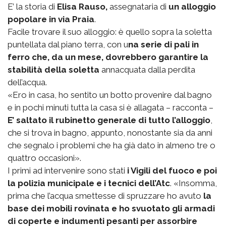
E’ la storia di
Elisa Rauso,
assegnataria di
un alloggio
popolare in via Praia
.
Facile trovare il suo alloggio: è quello sopra la soletta
puntellata dal piano terra, con u
na serie di pali in
ferro che, da un mese, dovrebbero garantire la
stabilità della soletta
annacquata dalla perdita
dell’acqua.
«Ero in casa, ho sentito un botto provenire dal bagno
e in pochi minuti tutta la casa si è allagata – racconta –
E’ saltato il rubinetto generale di tutto l’alloggio
,
che si trova in bagno, appunto, nonostante sia da anni
che segnalo i problemi che ha già dato in almeno tre o
quattro occasioni».
I primi ad intervenire sono stati
i Vigili del fuoco e poi
la polizia municipale e i tecnici dell’Atc
. «Insomma,
prima che l’acqua smettesse di spruzzare ho avuto
la
base dei mobili rovinata e ho svuotato gli armadi
di coperte e indumenti pesanti per assorbire