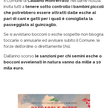
Il Comune di
Calliano Monferrato
, nel darne notizia,
invita tutti a
tenere sotto controllo i bambini piccoli
che potrebbero essere attratti dalle esche al
pari di cani e gatti per i quali è consigliata la
passeggiata al guinzaglio.
Se si avvistano bocconi o esche sospette non bisogna
toccarle o annusarle ed avvisare subito il Comune, le
forze dell’ordine o direttamente l’Asl.
Dall’anno scorso
le sanzioni per chi semini esche o
bocconi avvelenati in natura vanno da mille a 10
mila euro.