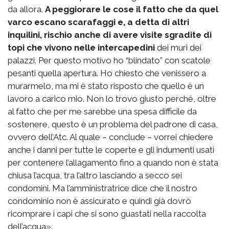
da allora.
A peggiorare le cose il fatto che da quel
varco escano scarafaggi e, a detta di altri
inquilini, rischio anche di avere visite sgradite di
topi che vivono nelle intercapedini
dei muri dei
palazzi. Per questo motivo ho “blindato” con scatole
pesanti quella apertura. Ho chiesto che venissero a
murarmelo, ma mi è stato risposto che quello è un
lavoro a carico mio. Non lo trovo giusto perché, oltre
al fatto che per me sarebbe una spesa difficile da
sostenere, questo è un problema del padrone di casa,
ovvero dell’Atc. Al quale – conclude – vorrei chiedere
anche i danni per tutte le coperte e gli indumenti usati
per contenere l’allagamento fino a quando non è stata
chiusa l’acqua, tra l’altro lasciando a secco sei
condomini. Ma l’amministratrice dice che il nostro
condominio non è assicurato e quindi già dovrò
ricomprare i capi che si sono guastati nella raccolta
dell’acqua».