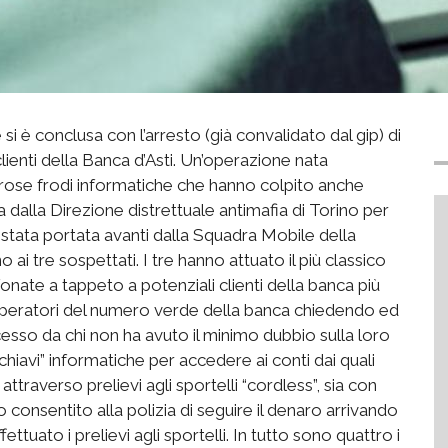
si è conclusa con l’arresto (già convalidato dal gip) di
clienti della Banca d’Asti. Un’operazione nata
rose frodi informatiche che hanno colpito anche
ta dalla Direzione distrettuale antimafia di Torino per
stata portata avanti dalla Squadra Mobile della
o ai tre sospettati. I tre hanno attuato il più classico
fonate a tappeto a potenziali clienti della banca più
 operatori del numero verde della banca chiedendo ed
sso da chi non ha avuto il minimo dubbio sulla loro
iavi” informatiche per accedere ai conti dai quali
attraverso prelievi agli sportelli “cordless”, sia con
o consentito alla polizia di seguire il denaro arrivando
ttuato i prelievi agli sportelli. In tutto sono quattro i