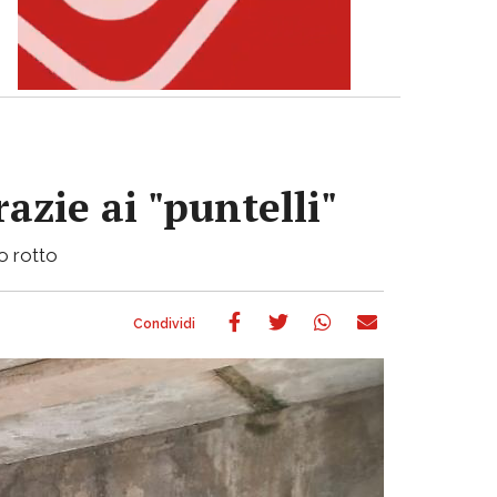
azie ai "puntelli"
bo rotto