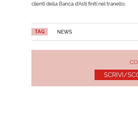
clienti della Banca d’Asti finiti nel tranello.
TAG
NEWS
C
SCRIVI/SC