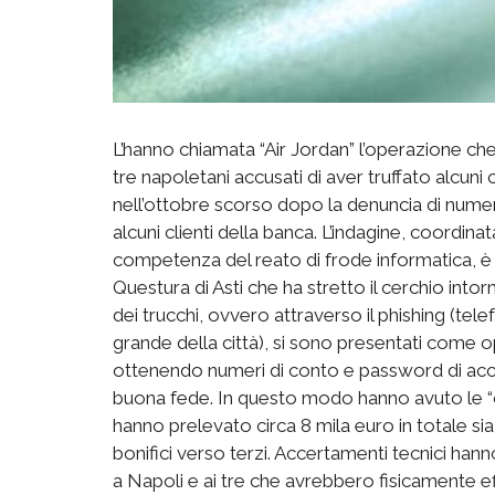
L’hanno chiamata “Air Jordan” l’operazione che 
tre napoletani accusati di aver truffato alcuni 
nell’ottobre scorso dopo la denuncia di nume
alcuni clienti della banca. L’indagine, coordina
competenza del reato di frode informatica, è 
Questura di Asti che ha stretto il cerchio intorn
dei trucchi, ovvero attraverso il phishing (tele
grande della città), si sono presentati come
ottenendo numeri di conto e password di acce
buona fede. In questo modo hanno avuto le “ch
hanno prelevato circa 8 mila euro in totale sia 
bonifici verso terzi. Accertamenti tecnici hann
a Napoli e ai tre che avrebbero fisicamente effe