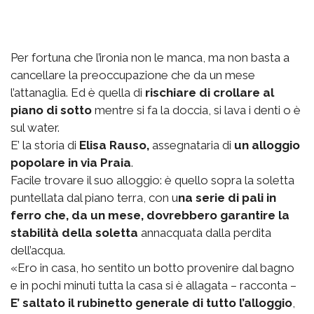
Per fortuna che l’ironia non le manca, ma non basta a
cancellare la preoccupazione che da un mese
l’attanaglia. Ed è quella di
rischiare di crollare al
piano di sotto
mentre si fa la doccia, si lava i denti o è
sul water.
E’ la storia di
Elisa Rauso,
assegnataria di
un alloggio
popolare in via Praia
.
Facile trovare il suo alloggio: è quello sopra la soletta
puntellata dal piano terra, con u
na serie di pali in
ferro che, da un mese, dovrebbero garantire la
stabilità della soletta
annacquata dalla perdita
dell’acqua.
«Ero in casa, ho sentito un botto provenire dal bagno
e in pochi minuti tutta la casa si è allagata – racconta –
E’ saltato il rubinetto generale di tutto l’alloggio
,