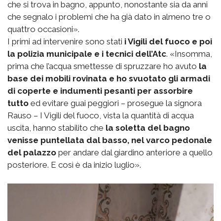
che si trova in bagno, appunto, nonostante sia da anni
che segnalo i problemi che ha già dato in almeno tre o
quattro occasioni».
I primi ad intervenire sono stati
i Vigili del fuoco e poi
la polizia municipale e i tecnici dell’Atc
. «Insomma,
prima che l’acqua smettesse di spruzzare ho avuto
la
base dei mobili rovinata e ho svuotato gli armadi
di coperte e indumenti pesanti per assorbire
tutto
ed evitare guai peggiori – prosegue la signora
Rauso – I Vigili del fuoco, vista la quantità di acqua
uscita, hanno stabilito che
la soletta del bagno
venisse puntellata dal basso, nel varco pedonale
del palazzo
per andare dal giardino anteriore a quello
posteriore. E così è da inizio luglio».