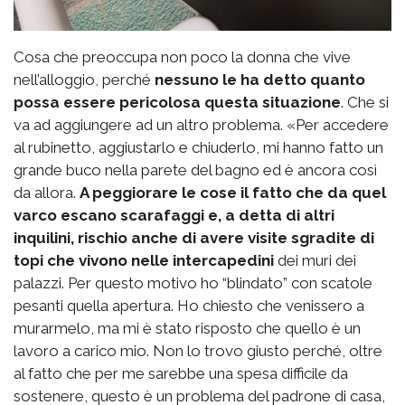
Cosa che preoccupa non poco la donna che vive
nell’alloggio, perché
nessuno le ha detto quanto
possa essere pericolosa questa situazione
. Che si
va ad aggiungere ad un altro problema. «Per accedere
al rubinetto, aggiustarlo e chiuderlo, mi hanno fatto un
grande buco nella parete del bagno ed è ancora così
da allora.
A peggiorare le cose il fatto che da quel
varco escano scarafaggi e, a detta di altri
inquilini, rischio anche di avere visite sgradite di
topi che vivono nelle intercapedini
dei muri dei
palazzi. Per questo motivo ho “blindato” con scatole
pesanti quella apertura. Ho chiesto che venissero a
murarmelo, ma mi è stato risposto che quello è un
lavoro a carico mio. Non lo trovo giusto perché, oltre
al fatto che per me sarebbe una spesa difficile da
sostenere, questo è un problema del padrone di casa,