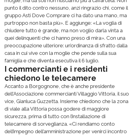
moglie, ma da soli non riusciamo più a cavarcela. Non
punto il dito contro nessuno, anzi ringrazio chi, come il
gruppo Asti Dove Comprare ci ha dato una mano, ma
purtroppo non basta più». E aggiunge: «La voglia di
chiudere tutto è grande, ma non voglio darla vinta a
quei delinquenti che ci hanno preso di mira». Con una
preoccupazione ulteriore: un’ordinanza di sfratto dalla
casa in cui vive con la moglie che pende sulla sua
famiglia e che diventa esecutiva il 6 luglio.
I commercianti e i residenti
chiedono le telecamere
Accanto a Borgognone, che è anche presidente
dell’Associazione commercianti Villaggio Vittoria, il suo
vice, Gianluca Guzzetta. Insieme chiedono che la zona
di viale alla Vittoria possa godere di maggiore
sicurezza, prima di tutto con l’installazione di
telecamere di sorveglianza. «Ci rendiamo conto
dell’impegno dell’amministrazione per venirci incontro