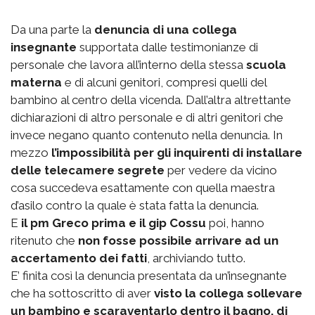
Da una parte la
denuncia di una collega
insegnante
supportata dalle testimonianze di
personale che lavora all’interno della stessa
scuola
materna
e di alcuni genitori, compresi quelli del
bambino al centro della vicenda. Dall’altra altrettante
dichiarazioni di altro personale e di altri genitori che
invece negano quanto contenuto nella denuncia. In
mezzo
l’impossibilità per gli inquirenti di installare
delle telecamere segrete
per vedere da vicino
cosa succedeva esattamente con quella maestra
d’asilo contro la quale è stata fatta la denuncia.
E
il pm Greco prima e il gip Cossu
poi, hanno
ritenuto che
non fosse possibile arrivare ad un
accertamento dei fatti
, archiviando tutto.
E’ finita così la denuncia presentata da un’insegnante
che ha sottoscritto di aver
visto la collega sollevare
un bambino e scaraventarlo dentro il bagno, di