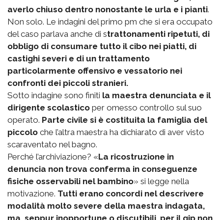
averlo chiuso dentro nonostante le urla e i pianti
.
Non solo. Le indagini del primo pm che si era occupato
del caso parlava anche di s
trattonamenti ripetuti, di
obbligo di consumare tutto il cibo nei piatti, di
castighi severi e di un trattamento
particolarmente offensivo e vessatorio nei
confronti dei piccoli stranieri.
Sotto indagine sono finiti
la maestra denunciata e il
dirigente scolastico
per omesso controllo sul suo
operato.
Parte civile si è costituita la famiglia del
piccolo
che l’altra maestra ha dichiarato di aver visto
scaraventato nel bagno.
Perché l’archiviazione? «
La ricostruzione in
denuncia non trova conferma in conseguenze
fisiche osservabili nel bambino
» si legge nella
motivazione.
Tutti erano concordi nel descrivere
modalità molto severe della maestra indagata,
ma, seppur inopportune o discutibili, per il gip non