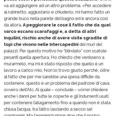
va ad aggiungere ad un altro problema. «Per accedere
al rubinetto, aggiustarlo e chiuderlo, mi hanno fatto un
grande buco nella parete del bagno ed è ancora così
da allora.
A peggiorare le cose il fatto che da quel
varco escano scarafaggi e, a detta di altri
inquilini, rischio anche di avere visite sgradite di
topi che vivono nelle intercapedini
dei muri dei
palazzi. Per questo motivo ho “blindato” con scatole
pesanti quella apertura. Ho chiesto che venissero a
murarmelo, ma mi è stato risposto che quello è un
lavoro a carico mio. Non lo trovo giusto perché, oltre
al fatto che per me sarebbe una spesa difficile da
sostenere, questo è un problema del padrone di casa,
ovvero dell’Atc. Al quale – conclude – vorrei chiedere
anche i danni per tutte le coperte e gli indumenti usati
per contenere l’allagamento fino a quando non è stata
chiusa l’acqua, tra l’altro lasciando a secco sei
condomini. Ma l’amministratrice dice che il nostro