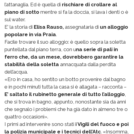
l’attanaglia. Ed è quella di
rischiare di crollare al
piano di sotto
mentre si fa la doccia, si lava i denti o è
sul water.
E’ la storia di
Elisa Rauso,
assegnataria di
un alloggio
popolare in via Praia
.
Facile trovare il suo alloggio: è quello sopra la soletta
puntellata dal piano terra, con u
na serie di pali in
ferro che, da un mese, dovrebbero garantire la
stabilità della soletta
annacquata dalla perdita
dell’acqua.
«Ero in casa, ho sentito un botto provenire dal bagno
e in pochi minuti tutta la casa si è allagata – racconta –
E’ saltato il rubinetto generale di tutto l’alloggio
,
che si trova in bagno, appunto, nonostante sia da anni
che segnalo i problemi che ha già dato in almeno tre o
quattro occasioni».
I primi ad intervenire sono stati
i Vigili del fuoco e poi
la polizia municipale e i tecnici dell’Atc
. «Insomma,