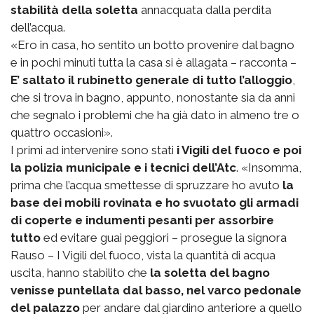
stabilità della soletta
annacquata dalla perdita
dell’acqua.
«Ero in casa, ho sentito un botto provenire dal bagno
e in pochi minuti tutta la casa si è allagata – racconta –
E’ saltato il rubinetto generale di tutto l’alloggio
,
che si trova in bagno, appunto, nonostante sia da anni
che segnalo i problemi che ha già dato in almeno tre o
quattro occasioni».
I primi ad intervenire sono stati
i Vigili del fuoco e poi
la polizia municipale e i tecnici dell’Atc
. «Insomma,
prima che l’acqua smettesse di spruzzare ho avuto
la
base dei mobili rovinata e ho svuotato gli armadi
di coperte e indumenti pesanti per assorbire
tutto
ed evitare guai peggiori – prosegue la signora
Rauso – I Vigili del fuoco, vista la quantità di acqua
uscita, hanno stabilito che
la soletta del bagno
venisse puntellata dal basso, nel varco pedonale
del palazzo
per andare dal giardino anteriore a quello