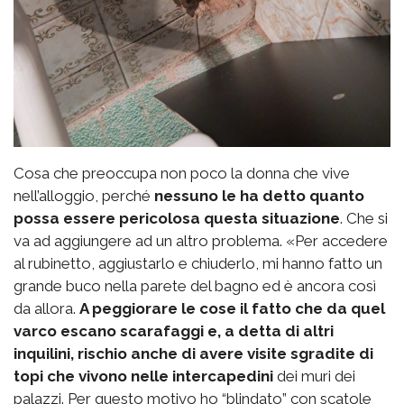
Cosa che preoccupa non poco la donna che vive
nell’alloggio, perché
nessuno le ha detto quanto
possa essere pericolosa questa situazione
. Che si
va ad aggiungere ad un altro problema. «Per accedere
al rubinetto, aggiustarlo e chiuderlo, mi hanno fatto un
grande buco nella parete del bagno ed è ancora così
da allora.
A peggiorare le cose il fatto che da quel
varco escano scarafaggi e, a detta di altri
inquilini, rischio anche di avere visite sgradite di
topi che vivono nelle intercapedini
dei muri dei
palazzi. Per questo motivo ho “blindato” con scatole