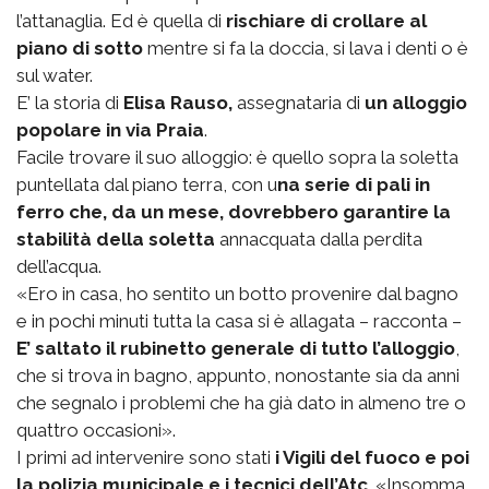
l’attanaglia. Ed è quella di
rischiare di crollare al
piano di sotto
mentre si fa la doccia, si lava i denti o è
sul water.
E’ la storia di
Elisa Rauso,
assegnataria di
un alloggio
popolare in via Praia
.
Facile trovare il suo alloggio: è quello sopra la soletta
puntellata dal piano terra, con u
na serie di pali in
ferro che, da un mese, dovrebbero garantire la
stabilità della soletta
annacquata dalla perdita
dell’acqua.
«Ero in casa, ho sentito un botto provenire dal bagno
e in pochi minuti tutta la casa si è allagata – racconta –
E’ saltato il rubinetto generale di tutto l’alloggio
,
che si trova in bagno, appunto, nonostante sia da anni
che segnalo i problemi che ha già dato in almeno tre o
quattro occasioni».
I primi ad intervenire sono stati
i Vigili del fuoco e poi
la polizia municipale e i tecnici dell’Atc
. «Insomma,