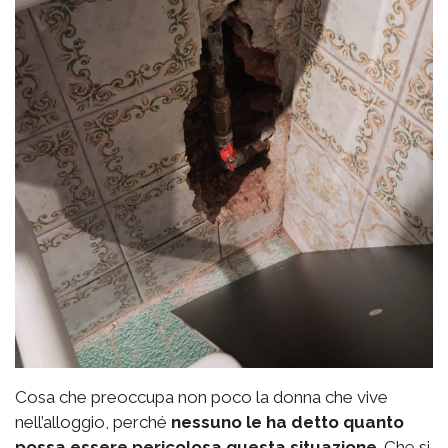
Cosa che preoccupa non poco la donna che vive
nell’alloggio, perché
nessuno le ha detto quanto
possa essere pericolosa questa situazione
. Che si