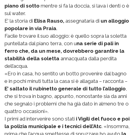
piano di sotto
mentre si fa la doccia, si lava i denti o è
sul water.
E’ la storia di
Elisa Rauso,
assegnataria di
un alloggio
popolare in via Praia
.
Facile trovare il suo alloggio: è quello sopra la soletta
puntellata dal piano terra, con u
na serie di pali in
ferro che, da un mese, dovrebbero garantire la
stabilità della soletta
annacquata dalla perdita
dell’acqua.
«Ero in casa, ho sentito un botto provenire dal bagno
e in pochi minuti tutta la casa si è allagata – racconta –
E’ saltato il rubinetto generale di tutto l’alloggio
,
che si trova in bagno, appunto, nonostante sia da anni
che segnalo i problemi che ha già dato in almeno tre o
quattro occasioni».
I primi ad intervenire sono stati
i Vigili del fuoco e poi
la polizia municipale e i tecnici dell’Atc
. «Insomma,
prima che l’acqua smettesse di spruzzare ho avuto
la