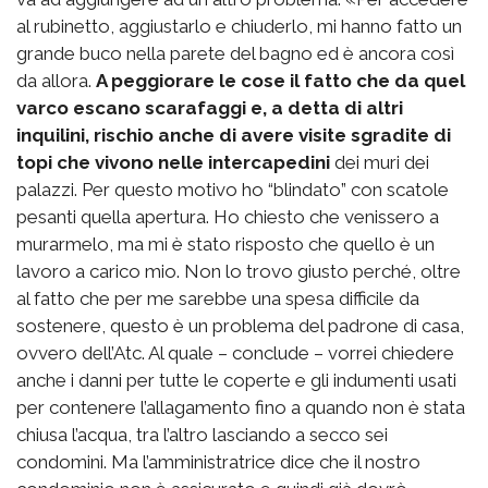
al rubinetto, aggiustarlo e chiuderlo, mi hanno fatto un
grande buco nella parete del bagno ed è ancora così
da allora.
A peggiorare le cose il fatto che da quel
varco escano scarafaggi e, a detta di altri
inquilini, rischio anche di avere visite sgradite di
topi che vivono nelle intercapedini
dei muri dei
palazzi. Per questo motivo ho “blindato” con scatole
pesanti quella apertura. Ho chiesto che venissero a
murarmelo, ma mi è stato risposto che quello è un
lavoro a carico mio. Non lo trovo giusto perché, oltre
al fatto che per me sarebbe una spesa difficile da
sostenere, questo è un problema del padrone di casa,
ovvero dell’Atc. Al quale – conclude – vorrei chiedere
anche i danni per tutte le coperte e gli indumenti usati
per contenere l’allagamento fino a quando non è stata
chiusa l’acqua, tra l’altro lasciando a secco sei
condomini. Ma l’amministratrice dice che il nostro