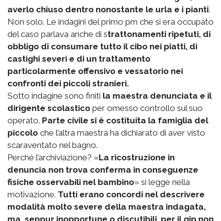
averlo chiuso dentro nonostante le urla e i pianti
.
Non solo. Le indagini del primo pm che si era occupato
del caso parlava anche di s
trattonamenti ripetuti, di
obbligo di consumare tutto il cibo nei piatti, di
castighi severi e di un trattamento
particolarmente offensivo e vessatorio nei
confronti dei piccoli stranieri.
Sotto indagine sono finiti
la maestra denunciata e il
dirigente scolastico
per omesso controllo sul suo
operato.
Parte civile si è costituita la famiglia del
piccolo
che l’altra maestra ha dichiarato di aver visto
scaraventato nel bagno.
Perché l’archiviazione? «
La ricostruzione in
denuncia non trova conferma in conseguenze
fisiche osservabili nel bambino
» si legge nella
motivazione.
Tutti erano concordi nel descrivere
modalità molto severe della maestra indagata,
ma, seppur inopportune o discutibili, per il gip non