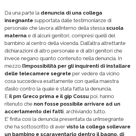
Da una parte la
denuncia di una collega
insegnante
supportata dalle testimonianze di
personale che lavora all’interno della stessa
scuola
materna
e di alcuni genitori, compresi quelli del
bambino al centro della vicenda. Dall’altra altrettante
dichiarazioni di altro personale e di altri genitori che
invece negano quanto contenuto nella denuncia. In
mezzo
l’impossibilità per gli inquirenti di installare
delle telecamere segrete
per vedere da vicino
cosa succedeva esattamente con quella maestra
d’asilo contro la quale è stata fatta la denuncia.
E
il pm Greco prima e il gip Cossu
poi, hanno
ritenuto che
non fosse possibile arrivare ad un
accertamento dei fatti
, archiviando tutto.
E’ finita così la denuncia presentata da un’insegnante
che ha sottoscritto di aver
visto la collega sollevare
un bambino e scaraventarlo dentro il bagno, di