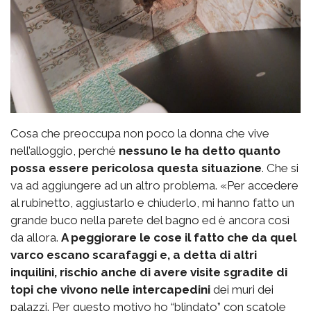
Cosa che preoccupa non poco la donna che vive
nell’alloggio, perché
nessuno le ha detto quanto
possa essere pericolosa questa situazione
. Che si
va ad aggiungere ad un altro problema. «Per accedere
al rubinetto, aggiustarlo e chiuderlo, mi hanno fatto un
grande buco nella parete del bagno ed è ancora così
da allora.
A peggiorare le cose il fatto che da quel
varco escano scarafaggi e, a detta di altri
inquilini, rischio anche di avere visite sgradite di
topi che vivono nelle intercapedini
dei muri dei
palazzi. Per questo motivo ho “blindato” con scatole