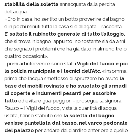
stabilità della soletta
annacquata dalla perdita
dell’acqua.
«Ero in casa, ho sentito un botto provenire dal bagno
e in pochi minuti tutta la casa si è allagata – racconta –
E’ saltato il rubinetto generale di tutto l’alloggio
,
che si trova in bagno, appunto, nonostante sia da anni
che segnalo i problemi che ha già dato in almeno tre o
quattro occasioni».
I primi ad intervenire sono stati
i Vigili del fuoco e poi
la polizia municipale e i tecnici dell’Atc
. «Insomma,
prima che l’acqua smettesse di spruzzare ho avuto
la
base dei mobili rovinata e ho svuotato gli armadi
di coperte e indumenti pesanti per assorbire
tutto
ed evitare guai peggiori – prosegue la signora
Rauso – I Vigili del fuoco, vista la quantità di acqua
uscita, hanno stabilito che
la soletta del bagno
venisse puntellata dal basso, nel varco pedonale
del palazzo
per andare dal giardino anteriore a quello