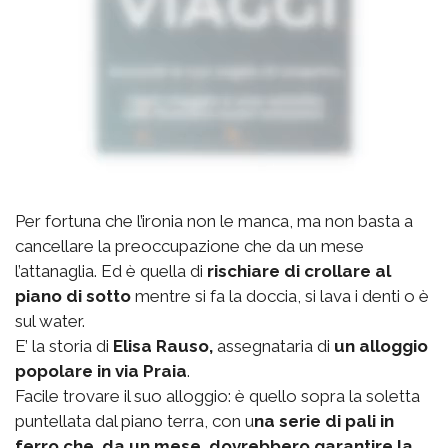
Per fortuna che l’ironia non le manca, ma non basta a
cancellare la preoccupazione che da un mese
l’attanaglia. Ed è quella di
rischiare di crollare al
piano di sotto
mentre si fa la doccia, si lava i denti o è
sul water.
E’ la storia di
Elisa Rauso,
assegnataria di
un alloggio
popolare in via Praia
.
Facile trovare il suo alloggio: è quello sopra la soletta
puntellata dal piano terra, con u
na serie di pali in
ferro che, da un mese, dovrebbero garantire la