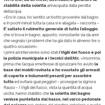
stabilità della soletta
annacquata dalla perdita
dell’acqua.
«Ero in casa, ho sentito un botto provenire dal bagno
e in pochi minuti tutta la casa si è allagata – racconta –
E’ saltato il rubinetto generale di tutto l’alloggio
,
che si trova in bagno, appunto, nonostante sia da anni
che segnalo i problemi che ha già dato in almeno tre o
quattro occasioni».
I primi ad intervenire sono stati
i Vigili del fuoco e poi
la polizia municipale e i tecnici dell’Atc
. «Insomma,
prima che l’acqua smettesse di spruzzare ho avuto
la
base dei mobili rovinata e ho svuotato gli armadi
di coperte e indumenti pesanti per assorbire
tutto
ed evitare guai peggiori – prosegue la signora
Rauso – I Vigili del fuoco, vista la quantità di acqua
uscita, hanno stabilito che
la soletta del bagno
venisse puntellata dal basso, nel varco pedonale