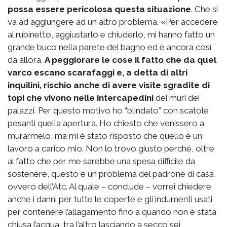
possa essere pericolosa questa situazione
. Che si
va ad aggiungere ad un altro problema. «Per accedere
al rubinetto, aggiustarlo e chiuderlo, mi hanno fatto un
grande buco nella parete del bagno ed è ancora così
da allora.
A peggiorare le cose il fatto che da quel
varco escano scarafaggi e, a detta di altri
inquilini, rischio anche di avere visite sgradite di
topi che vivono nelle intercapedini
dei muri dei
palazzi. Per questo motivo ho “blindato” con scatole
pesanti quella apertura. Ho chiesto che venissero a
murarmelo, ma mi è stato risposto che quello è un
lavoro a carico mio. Non lo trovo giusto perché, oltre
al fatto che per me sarebbe una spesa difficile da
sostenere, questo è un problema del padrone di casa,
ovvero dell’Atc. Al quale – conclude – vorrei chiedere
anche i danni per tutte le coperte e gli indumenti usati
per contenere l’allagamento fino a quando non è stata
chiusa l’acqua, tra l’altro lasciando a secco sei