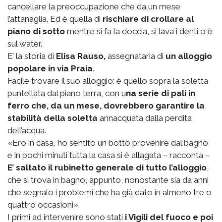
cancellare la preoccupazione che da un mese
l’attanaglia. Ed è quella di
rischiare di crollare al
piano di sotto
mentre si fa la doccia, si lava i denti o è
sul water.
E’ la storia di
Elisa Rauso,
assegnataria di
un alloggio
popolare in via Praia
.
Facile trovare il suo alloggio: è quello sopra la soletta
puntellata dal piano terra, con u
na serie di pali in
ferro che, da un mese, dovrebbero garantire la
stabilità della soletta
annacquata dalla perdita
dell’acqua.
«Ero in casa, ho sentito un botto provenire dal bagno
e in pochi minuti tutta la casa si è allagata – racconta –
E’ saltato il rubinetto generale di tutto l’alloggio
,
che si trova in bagno, appunto, nonostante sia da anni
che segnalo i problemi che ha già dato in almeno tre o
quattro occasioni».
I primi ad intervenire sono stati
i Vigili del fuoco e poi