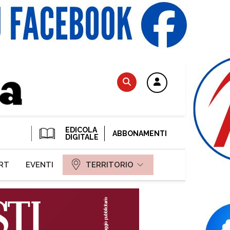
EDICOLA
ABBONAMENTI
DIGITALE
RT
EVENTI
TERRITORIO