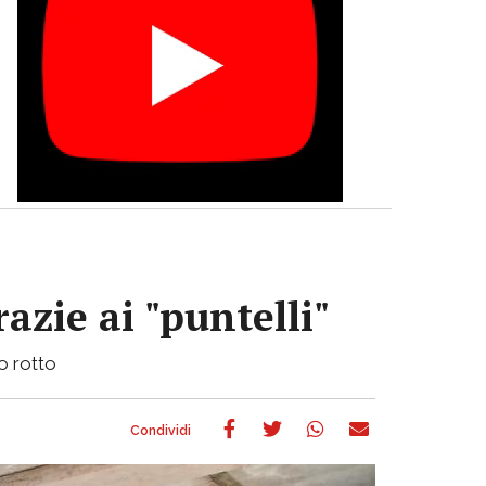
azie ai "puntelli"
bo rotto