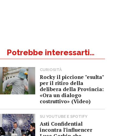
Potrebbe interessarti...
CURIOSITÀ
Rocky il piccione "esulta"
per il ritiro della
delibera della Provincia:
«Ora un dialogo
costruttivo» (Video)
SU YOUTUBE E SPOTIFY
Asti Confidential
incontra l'influencer
Luca Garbin che