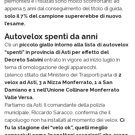
piemontesi e i risultati sono molto sconfortanti: ad
appena 5 anni dal conseguimento del titolo di guida,
solo il 7% del campione supererebbe di nuovo
l’esame.
Autovelox spenti da anni
C’è un
piccolo giallo intorno alla lista di autovelox
“spenti” in provincia di Asti per effetto del
Decreto Salvini
entrato in vigore ad inizio luglio in
tema di omologazione degli apparecchi.
L’elenco stilato dal Ministero dei Trasporti parla di
2
velox ad Asti, 3 a Nizza Monferrato, 1 a San
Damiano e 1 nell’Unione Collinare Monferrato
Valle Versa.
Partiamo da Asti. Il comandante della polizia
municipale, Riccardo Saracco, conferma che il
capoluogo non ha installati al momento dei velox.
Ci
fu la stagione dei “velo ok”, quelli meglio
conosciuti come “panettoni arancioni” che erano