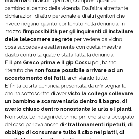
materna
e di alcuni genitori, compresi quelli del
bambino al centro della vicenda. Dall’altra altrettante
dichiarazioni di altro personale e di altri genitori che
invece negano quanto contenuto nella denuncia. In
mezzo
l’impossibilità per gli inquirenti di installare
delle telecamere segrete
per vedere da vicino
cosa succedeva esattamente con quella maestra
d’asilo contro la quale è stata fatta la denuncia.
E
il pm Greco prima e il gip Cossu
poi, hanno
ritenuto che
non fosse possibile arrivare ad un
accertamento dei fatti
, archiviando tutto.
E’ finita così la denuncia presentata da un’insegnante
che ha sottoscritto di aver
visto la collega sollevare
un bambino e scaraventarlo dentro il bagno, di
averlo chiuso dentro nonostante le urla e i pianti
.
Non solo. Le indagini del primo pm che si era occupato
del caso parlava anche di s
trattonamenti ripetuti, di
obbligo di consumare tutto il cibo nei piatti, di