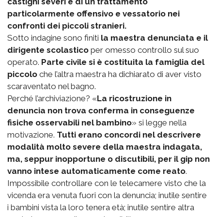
castighi severi e di un trattamento
particolarmente offensivo e vessatorio nei
confronti dei piccoli stranieri.
Sotto indagine sono finiti
la maestra denunciata e il
dirigente scolastico
per omesso controllo sul suo
operato.
Parte civile si è costituita la famiglia del
piccolo
che l’altra maestra ha dichiarato di aver visto
scaraventato nel bagno.
Perché l’archiviazione? «
La ricostruzione in
denuncia non trova conferma in conseguenze
fisiche osservabili nel bambino
» si legge nella
motivazione.
Tutti erano concordi nel descrivere
modalità molto severe della maestra indagata,
ma, seppur inopportune o discutibili, per il gip non
vanno intese automaticamente come reato
.
Impossibile controllare con le telecamere visto che la
vicenda era venuta fuori con la denuncia; inutile sentire
i bambini vista la loro tenera età; inutile sentire altra