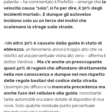
patente – ha commentato il Prefetto – emerge che
la
velocità causa “solo”, si fa per dire, il 30% degli
incidenti mortali». E dunque gli autovelox
incidono solo su un terzo dei motivi che
scatenano la strage sulle strade.
«
Un altro 30% è causato dalla guida in stato di
ebbrezza
, un fenomeno ancora troppo alto che va
ridotto ad una percentuale vicina allo zero – afferma il
dottor Ventrice –
Ma c’è anche un preoccupante
quasi 40% di ragioni che affondano direttamente
nella non conoscenza e dunque nel non rispetto
delle regole basilari del codice della strada
.
L’esempio più diffuso è la
mancata precedenza ma
anche l’uso del cellulare alla guida
, nonostante
tante automobili ora siano dotate di dispositivi di viva
voce. Solo qualche residuale punto percentuale
riguarda casi rari e particolari».