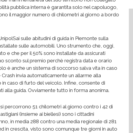
bilità pubblica interna è garantita solo nel capoluogo,
rono il maggior numero di chilometri al giorno a bordo
ipolSai sulle abitudini di guida in Piemonte sulla
installate sulle automobili. Uno strumento che, oggi,
uto e che per il 50% sono installate da assicurati
uno sconto sul premio perchè registra data e orario
olo è anche un sistema di soccorso salva vita in caso
me Crash invia automaticamente un allarme alla
o in caso di furto del veicolo. Infine, consente di
ti alla guida. Ovviamente tutto in forma anonima.
si percorrono 51 chilometri al giorno contro i 42 di
tigiani (insieme ai biellesi) sono i cittadini
’anno, in media 288 contro una media regionale di 281
end in crescita, visto sono comunque tre giorni in auto