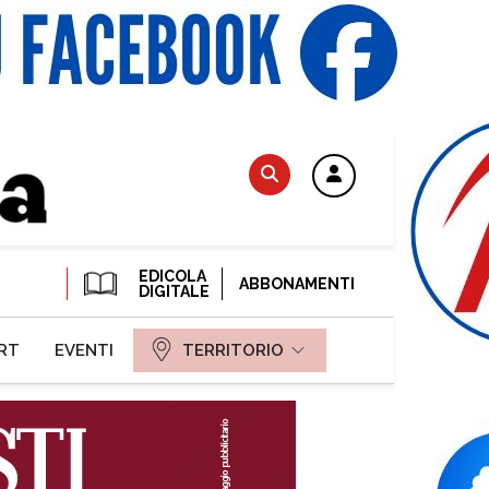
EDICOLA
ABBONAMENTI
DIGITALE
RT
EVENTI
TERRITORIO