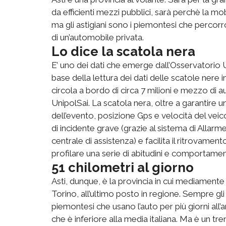
da efficienti mezzi pubblici, sarà perchè la mo
ma gli astigiani sono i piemontesi che percor
di un’automobile privata.
Lo dice la scatola nera
E’ uno dei dati che emerge dall’Osservatorio Un
base della lettura dei dati delle scatole nere 
circola a bordo di circa 7 milioni e mezzo di a
UnipolSai. La scatola nera, oltre a garantire 
dell’evento, posizione Gps e velocità del veic
di incidente grave (grazie al sistema di Allar
centrale di assistenza) e facilita il ritrovament
profilare una serie di abitudini e comportamen
51 chilometri al giorno
Asti, dunque, è la provincia in cui mediamente 
Torino, all’ultimo posto in regione. Sempre gli as
piemontesi che usano l’auto per più giorni all
che è inferiore alla media italiana. Ma è un tr