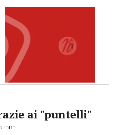
azie ai "puntelli"
bo rotto