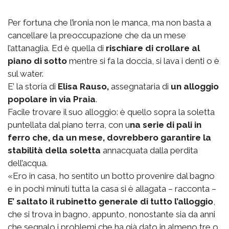
Per fortuna che l’ironia non le manca, ma non basta a
cancellare la preoccupazione che da un mese
l’attanaglia. Ed è quella di
rischiare di crollare al
piano di sotto
mentre si fa la doccia, si lava i denti o è
sul water.
E’ la storia di
Elisa Rauso,
assegnataria di
un alloggio
popolare in via Praia
.
Facile trovare il suo alloggio: è quello sopra la soletta
puntellata dal piano terra, con u
na serie di pali in
ferro che, da un mese, dovrebbero garantire la
stabilità della soletta
annacquata dalla perdita
dell’acqua.
«Ero in casa, ho sentito un botto provenire dal bagno
e in pochi minuti tutta la casa si è allagata – racconta –
E’ saltato il rubinetto generale di tutto l’alloggio
,
che si trova in bagno, appunto, nonostante sia da anni
che segnalo i problemi che ha già dato in almeno tre o