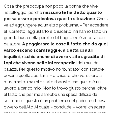
Cosa che preoccupa non poco la donna che vive
nell’alloggio, perché
nessuno le ha detto quanto
possa essere pericolosa questa situazione
. Che si
va ad aggiungere ad un altro problema. «Per accedere
al rubinetto, aggiustarlo e chiuderlo, mi hanno fatto un
grande buco nella parete del bagno ed è ancora così
da allora.
A peggiorare le cose il fatto che da quel
varco escano scarafaggi e, a detta di altri
inquilini, rischio anche di avere visite sgradite di
topi che vivono nelle intercapedini
dei muri dei
palazzi. Per questo motivo ho “blindato” con scatole
pesanti quella apertura. Ho chiesto che venissero a
murarmelo, ma mi è stato risposto che quello è un
lavoro a carico mio. Non lo trovo giusto perché, oltre
al fatto che per me sarebbe una spesa difficile da
sostenere, questo è un problema del padrone di casa,
ovvero dell’Atc. Al quale – conclude – vorrei chiedere