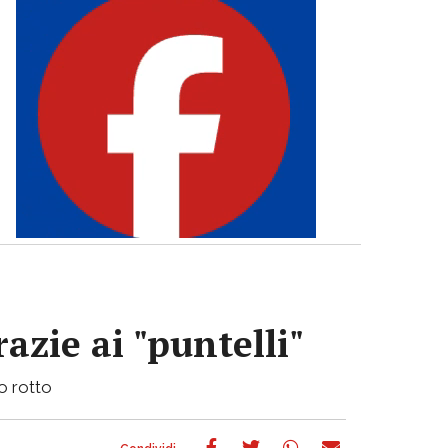
azie ai "puntelli"
bo rotto