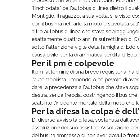
processo che vede imputato Carlo Pupione, l
"l'inchiodata" dell'autobus di linea dietro il qu
Montiglio. Il ragazzo, a sua volta, si è visto 
con il bus ma nel farlo la moto è scivolata sull'
altro autobus di linea che stava sopraggiungen
esattamente quattro anni fa sul rettilineo di Cast
sotto l'attenzione vigile della famiglia di Ed
causa civile per la drammatica perdita di Edo.
Per il pm è colpevole
Il pm, al termine di una breve requisitoria, ha
l'automobilista, ritenendolo colpevole di aver
dare la precedenza all'autobus che stava so
destra, senza freccia, costringendo il bus che 
scaturito l'incidente mortale della moto che l
Per la difesa la colpa è del
Di diverso avviso la difesa, sostenuta dall'av
assoluzione del suo assistito. Assoluzione pe
del bus ha ammesso di non aver dovuto frenar