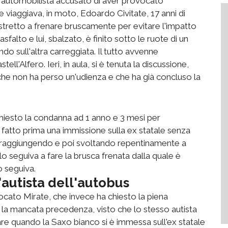
'automobilista accusato di aver provocato
ale viaggiava, in moto, Edoardo Civitate, 17 anni di
costretto a frenare bruscamente per evitare l'impatto
asfalto e lui, sbalzato, è finito sotto le ruote di un
do sull'altra carreggiata. Il tutto avvenne
ell'Alfero. Ieri, in aula, si è tenuta la discussione,
o che non ha perso un'udienza e che ha già concluso la
 chiesto la condanna ad 1 anno e 3 mesi per
 fatto prima una immissione sulla ex statale senza
praggiungendo e poi svoltando repentinamente a
lo seguiva a fare la brusca frenata dalla quale è
o seguiva.
l'autista dell'autobus
vocato Mirate, che invece ha chiesto la piena
r la mancata precedenza, visto che lo stesso autista
e quando la Saxo bianco si è immessa sull'ex statale