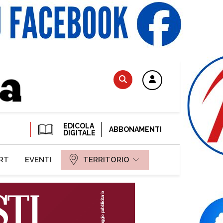
EDICOLA
ABBONAMENTI
DIGITALE
RT
EVENTI
TERRITORIO