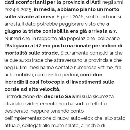
dati sconfortanti per la provincia di Asti
: negli anni
2024 e 2025,
in media, abbiamo pianto un morto
sulle strade al mese
. E per il 2026, se il trend non si
arresta, il dato potrebbe peggiorare visto che
a
giugno la triste contabilità era già arrivata a 7.
Numeri che, in rapporto alla popolazione, collocano
l’Astigiano al 12.mo posto nazionale per indice di
mortalità sulle strade.
Sicuramente complici anche
le due autostrade che attraversano la provincia e che
negli ultimi mesi hanno contato numerose vittime, fra
automobilisti, camionisti e pedoni,
con i due
incredibili casi fotocopia di investimenti sulle
corsie ad alta velocità.
L’introduzione del
decreto Salvini
sulla sicurezza
stradale evidentemente non ha sortito l’effetto
desiderato, neppure tenendo conto
dell’implementazione di nuovi autovelox che, allo stato
attuale, collegati alle multe salate, al rischio di