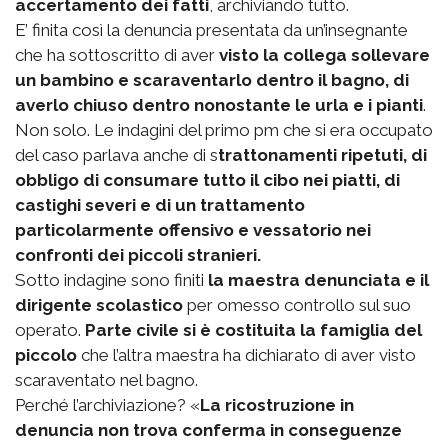
accertamento dei fatti
, archiviando tutto.
E’ finita così la denuncia presentata da un’insegnante
che ha sottoscritto di aver
visto la collega sollevare
un bambino e scaraventarlo dentro il bagno, di
averlo chiuso dentro nonostante le urla e i pianti
.
Non solo. Le indagini del primo pm che si era occupato
del caso parlava anche di s
trattonamenti ripetuti, di
obbligo di consumare tutto il cibo nei piatti, di
castighi severi e di un trattamento
particolarmente offensivo e vessatorio nei
confronti dei piccoli stranieri.
Sotto indagine sono finiti
la maestra denunciata e il
dirigente scolastico
per omesso controllo sul suo
operato.
Parte civile si è costituita la famiglia del
piccolo
che l’altra maestra ha dichiarato di aver visto
scaraventato nel bagno.
Perché l’archiviazione? «
La ricostruzione in
denuncia non trova conferma in conseguenze