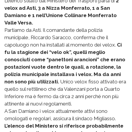
L’elenco stilato dal Ministero dei Trasporti parla di
2
velox ad Asti, 3 a Nizza Monferrato, 1 a San
Damiano e 1 nell’Unione Collinare Monferrato
Valle Versa.
Partiamo da Asti. Il comandante della polizia
municipale, Riccardo Saracco, conferma che il
capoluogo non ha installati al momento dei velox.
Ci
fu la stagione dei “velo ok”, quelli meglio
conosciuti come “panettoni arancioni” che erano
postazioni vuote dentro le quali, a rotazione, la
polizia municipale installava i velox. Ma da anni
non sono più utilizzati.
Unico velox fisso attivato era
quello sul rettilineo che da Valenzani porta a Quarto
Inferiore ma è fermo da circa 2 anni perché non più
attinente ai nuovi regolamenti.
A San Damiano i velox attualmente attivi sono
omologati e regolari, assicura il sindaco Migliasso.
L’elenco del Ministero si riferisce probabilmente