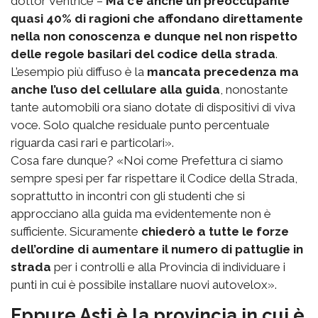
dottor Ventrice –
Ma c’è anche un preoccupante
quasi 40% di ragioni che affondano direttamente
nella non conoscenza e dunque nel non rispetto
delle regole basilari del codice della strada
.
L’esempio più diffuso è la
mancata precedenza ma
anche l’uso del cellulare alla guida
, nonostante
tante automobili ora siano dotate di dispositivi di viva
voce. Solo qualche residuale punto percentuale
riguarda casi rari e particolari».
Cosa fare dunque? «Noi come Prefettura ci siamo
sempre spesi per far rispettare il Codice della Strada,
soprattutto in incontri con gli studenti che si
approcciano alla guida ma evidentemente non è
sufficiente. Sicuramente
chiederò a tutte le forze
dell’ordine di aumentare il numero di pattuglie in
strada
per i controlli e alla Provincia di individuare i
punti in cui è possibile installare nuovi autovelox».
Eppure Asti è la provincia in cui è