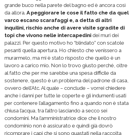
grande buco nella parete del bagno ed è ancora così
da allora.
A peggiorare le cose il fatto che da quel
varco escano scarafaggi e, a detta di altri
inquilini, rischio anche di avere visite sgradite di
topi che vivono nelle intercapedini
dei muri dei
palazzi. Per questo motivo ho “blindato” con scatole
pesanti quella apertura. Ho chiesto che venissero a
murarmelo, ma mi è stato risposto che quello è un
lavoro a carico mio. Non lo trovo giusto perché, oltre
al fatto che per me sarebbe una spesa difficile da
sostenere, questo è un problema del padrone di casa,
ovvero dell’Atc. Al quale – conclude – vorrei chiedere
anche i danni per tutte le coperte e gli indumenti usati
per contenere l’allagamento fino a quando non è stata
chiusa l’acqua, tra l’altro lasciando a secco sei
condomini. Ma l’amministratrice dice che il nostro
condominio non è assicurato e quindi già dovrò
ricomprare i capi che si sono guastati nella raccolta