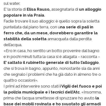
sul water.
E’ la storia di
Elisa Rauso,
assegnataria di
un alloggio
popolare in via Praia
.
Facile trovare il suo alloggio: è quello sopra la soletta
puntellata dal piano terra, con u
na serie di pali in
ferro che, da un mese, dovrebbero garantire la
stabilità della soletta
annacquata dalla perdita
dell’acqua.
«Ero in casa, ho sentito un botto provenire dal bagno
e in pochi minuti tutta la casa si è allagata – racconta –
E’ saltato il rubinetto generale di tutto l’alloggio
,
che si trova in bagno, appunto, nonostante sia da anni
che segnalo i problemi che ha già dato in almeno tre o
quattro occasioni».
I primi ad intervenire sono stati
i Vigili del fuoco e poi
la polizia municipale e i tecnici dell’Atc
. «Insomma,
prima che l’acqua smettesse di spruzzare ho avuto
la
base dei mobili rovinata e ho svuotato gli armadi