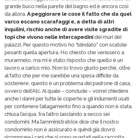
grande buco nella parete del bagno ed è ancora così
da allora.
A peggiorare le cose il fatto che da quel
varco escano scarafaggi e, a detta di altri
inquilini, rischio anche di avere visite sgradite di
topi che vivono nelle intercapedini
dei muri dei
palazzi. Per questo motivo ho “blindato” con scatole
pesanti quella apertura. Ho chiesto che venissero a
murarmelo, ma mi è stato risposto che quello è un
lavoro a carico mio. Non lo trovo giusto perché, oltre
al fatto che per me sarebbe una spesa difficile da
sostenere, questo è un problema del padrone di casa,
ovvero dell’Atc. Al quale – conclude – vorrei chiedere
anche i danni per tutte le coperte e gli indumenti usati
per contenere l’allagamento fino a quando non è stata
chiusa l’acqua, tra l’altro lasciando a secco sei
condomini. Ma l’amministratrice dice che il nostro
condominio non è assicurato e quindi già dovrò
ricomprare i capi che si sono guastati nella raccolta