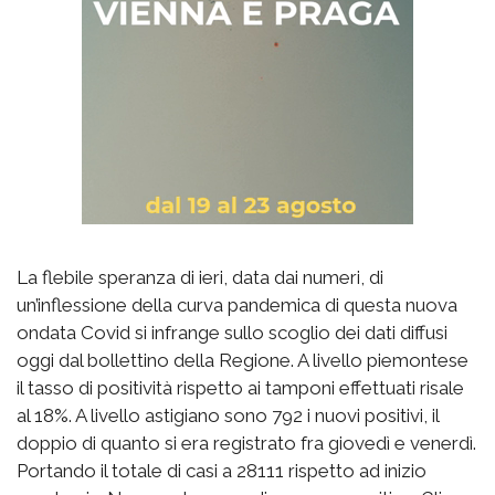
La flebile speranza di ieri, data dai numeri, di
un’inflessione della curva pandemica di questa nuova
ondata Covid si infrange sullo scoglio dei dati diffusi
oggi dal bollettino della Regione. A livello piemontese
il tasso di positività rispetto ai tamponi effettuati risale
al 18%. A livello astigiano sono 792 i nuovi positivi, il
doppio di quanto si era registrato fra giovedì e venerdì.
Portando il totale di casi a 28111 rispetto ad inizio