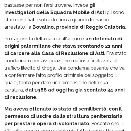
bastasse per non farsi trovare. Invece
gli
investigatori della Squadra Mobile di Asti
gli sono
stati con il fiato sul collo fino a quando lo hanno
arrestato a
Bovalino, provincia di Reggio Calabria.
Protagonista della caccia all’uomo è
un detenuto di
origini palermitane che stava scontando 21 anni
di carcere alla Casa di Reclusione di Asti
. Era stato
condannato per associazione mafiosa finalizzata al
traffico illecito di droga. Una condanna pesante che va
a confermare l’alto profilo criminale del soggetto il
quale, tanto per dare una dimensione della sua
caratura,
dal 1988 ad oggi ha già scontato 34 anni
di reclusione.
Ma aveva ottenuto lo stato di semilibertà, con il
permesso di uscire dalla struttura penitenziaria
per prestare opera di volontariato
. Peccato che, il
17 luglio scorso, non vi abbia più fatto rientro. Per ironia