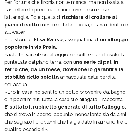
Per fortuna che l’ironia non le manca, ma non basta a
cancellare la preoccupazione che da un mese
l’attanaglia. Ed è quella di
rischiare di crollare al
piano di sotto
mentre si fa la doccia, si lava i denti o è
sul water.
E’ la storia di
Elisa Rauso,
assegnataria di
un alloggio
popolare in via Praia
.
Facile trovare il suo alloggio: è quello sopra la soletta
puntellata dal piano terra, con u
na serie di pali in
ferro che, da un mese, dovrebbero garantire la
stabilità della soletta
annacquata dalla perdita
dell’acqua.
«Ero in casa, ho sentito un botto provenire dal bagno
e in pochi minuti tutta la casa si è allagata – racconta –
E’ saltato il rubinetto generale di tutto l’alloggio
,
che si trova in bagno, appunto, nonostante sia da anni
che segnalo i problemi che ha già dato in almeno tre o
quattro occasioni».