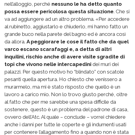
nell’alloggio, perché
nessuno le ha detto quanto
possa essere pericolosa questa situazione
. Che si
va ad aggiungere ad un altro problema. «Per accedere
al rubinetto, aggiustarlo e chiuderlo, mi hanno fatto un
grande buco nella parete del bagno ed è ancora così
da allora.
A peggiorare le cose il fatto che da quel
varco escano scarafaggi e, a detta di altri
inquilini, rischio anche di avere visite sgradite di
topi che vivono nelle intercapedini
dei muri dei
palazzi. Per questo motivo ho “blindato” con scatole
pesanti quella apertura. Ho chiesto che venissero a
murarmelo, ma mi è stato risposto che quello è un
lavoro a carico mio. Non lo trovo giusto perché, oltre
al fatto che per me sarebbe una spesa difficile da
sostenere, questo è un problema del padrone di casa,
ovvero dell’Atc. Al quale – conclude – vorrei chiedere
anche i danni per tutte le coperte e gli indumenti usati
per contenere l’allagamento fino a quando non è stata