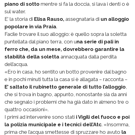
piano di sotto
mentre si fa la doccia, si lava i denti o è
sul water.
E’ la storia di
Elisa Rauso,
assegnataria di
un alloggio
popolare in via Praia
.
Facile trovare il suo alloggio: è quello sopra la soletta
puntellata dal piano terra, con u
na serie di pali in
ferro che, da un mese, dovrebbero garantire la
stabilità della soletta
annacquata dalla perdita
dell’acqua.
«Ero in casa, ho sentito un botto provenire dal bagno
e in pochi minuti tutta la casa si è allagata – racconta –
E’ saltato il rubinetto generale di tutto l’alloggio
,
che si trova in bagno, appunto, nonostante sia da anni
che segnalo i problemi che ha già dato in almeno tre o
quattro occasioni».
I primi ad intervenire sono stati
i Vigili del fuoco e poi
la polizia municipale e i tecnici dell’Atc
. «Insomma,
prima che l’acqua smettesse di spruzzare ho avuto
la