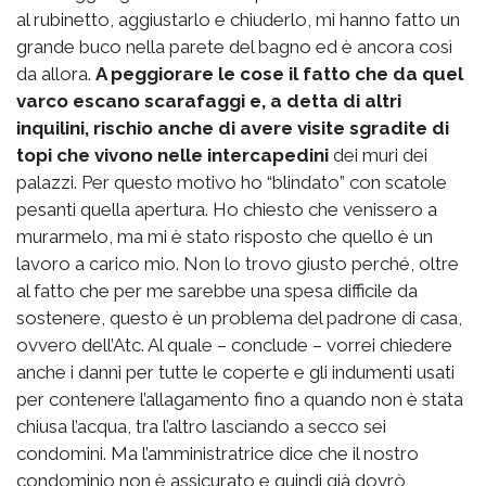
al rubinetto, aggiustarlo e chiuderlo, mi hanno fatto un
grande buco nella parete del bagno ed è ancora così
da allora.
A peggiorare le cose il fatto che da quel
varco escano scarafaggi e, a detta di altri
inquilini, rischio anche di avere visite sgradite di
topi che vivono nelle intercapedini
dei muri dei
palazzi. Per questo motivo ho “blindato” con scatole
pesanti quella apertura. Ho chiesto che venissero a
murarmelo, ma mi è stato risposto che quello è un
lavoro a carico mio. Non lo trovo giusto perché, oltre
al fatto che per me sarebbe una spesa difficile da
sostenere, questo è un problema del padrone di casa,
ovvero dell’Atc. Al quale – conclude – vorrei chiedere
anche i danni per tutte le coperte e gli indumenti usati
per contenere l’allagamento fino a quando non è stata
chiusa l’acqua, tra l’altro lasciando a secco sei
condomini. Ma l’amministratrice dice che il nostro
condominio non è assicurato e quindi già dovrò