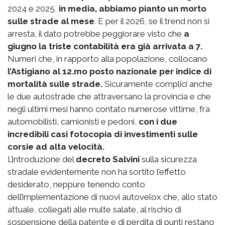
2024 e 2025,
in media, abbiamo pianto un morto
sulle strade al mese
. E per il 2026, se il trend non si
arresta, il dato potrebbe peggiorare visto che
a
giugno la triste contabilità era già arrivata a 7.
Numeri che, in rapporto alla popolazione, collocano
l’Astigiano al 12.mo posto nazionale per indice di
mortalità sulle strade.
Sicuramente complici anche
le due autostrade che attraversano la provincia e che
negli ultimi mesi hanno contato numerose vittime, fra
automobilisti, camionisti e pedoni,
con i due
incredibili casi fotocopia di investimenti sulle
corsie ad alta velocità.
L’introduzione del
decreto Salvini
sulla sicurezza
stradale evidentemente non ha sortito l’effetto
desiderato, neppure tenendo conto
dell’implementazione di nuovi autovelox che, allo stato
attuale, collegati alle multe salate, al rischio di
sospensione della patente e di perdita di punti restano