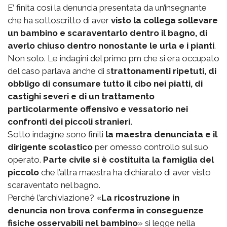
E’ finita così la denuncia presentata da un’insegnante
che ha sottoscritto di aver
visto la collega sollevare
un bambino e scaraventarlo dentro il bagno, di
averlo chiuso dentro nonostante le urla e i pianti
.
Non solo. Le indagini del primo pm che si era occupato
del caso parlava anche di s
trattonamenti ripetuti, di
obbligo di consumare tutto il cibo nei piatti, di
castighi severi e di un trattamento
particolarmente offensivo e vessatorio nei
confronti dei piccoli stranieri.
Sotto indagine sono finiti
la maestra denunciata e il
dirigente scolastico
per omesso controllo sul suo
operato.
Parte civile si è costituita la famiglia del
piccolo
che l’altra maestra ha dichiarato di aver visto
scaraventato nel bagno.
Perché l’archiviazione? «
La ricostruzione in
denuncia non trova conferma in conseguenze
fisiche osservabili nel bambino
» si legge nella