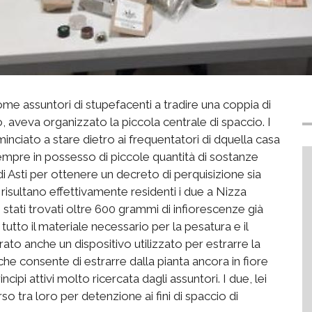
 come assuntori di stupefacenti a tradire una coppia di
 aveva organizzato la piccola centrale di spaccio. I
inciato a stare dietro ai frequentatori di dquella casa
empre in possesso di piccole quantità di sostanze
i Asti per ottenere un decreto di perquisizione sia
risultano effettivamente residenti i due a Nizza
tati trovati oltre 600 grammi di infiorescenze già
tutto il materiale necessario per la pesatura e il
ato anche un dispositivo utilizzato per estrarre la
 che consente di estrarre dalla pianta ancora in fiore
ipi attivi molto ricercata dagli assuntori. I due, lei
rso tra loro per detenzione ai fini di spaccio di