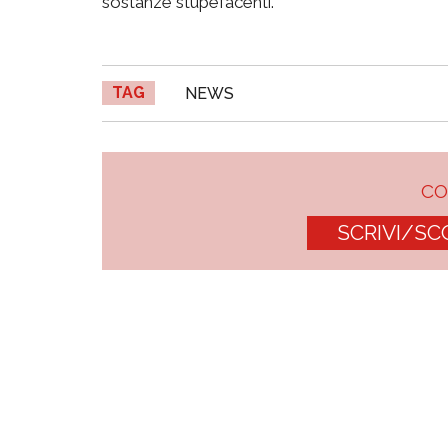
sostanze stupefacenti.
TAG
NEWS
C
SCRIVI/SC