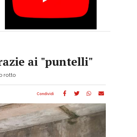
azie ai "puntelli"
bo rotto