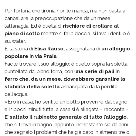
Per fortuna che l’ironia non le manca, ma non basta a
cancellare la preoccupazione che da un mese
l’attanaglia. Ed è quella di
rischiare di crollare al
piano di sotto
mentre si fa la doccia, si lava i denti o è
sul water.
E’ la storia di
Elisa Rauso,
assegnataria di
un alloggio
popolare in via Praia
.
Facile trovare il suo alloggio: è quello sopra la soletta
puntellata dal piano terra, con u
na serie di pali in
ferro che, da un mese, dovrebbero garantire la
stabilità della soletta
annacquata dalla perdita
dell’acqua.
«Ero in casa, ho sentito un botto provenire dal bagno
e in pochi minuti tutta la casa si è allagata – racconta –
E’ saltato il rubinetto generale di tutto l’alloggio
,
che si trova in bagno, appunto, nonostante sia da anni
che segnalo i problemi che ha già dato in almeno tre o