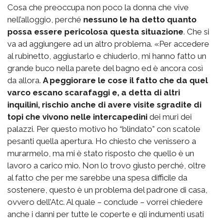
Cosa che preoccupa non poco la donna che vive
nell’alloggio, perché
nessuno le ha detto quanto
possa essere pericolosa questa situazione
. Che si
va ad aggiungere ad un altro problema. «Per accedere
al rubinetto, aggiustarlo e chiuderlo, mi hanno fatto un
grande buco nella parete del bagno ed è ancora così
da allora.
A peggiorare le cose il fatto che da quel
varco escano scarafaggi e, a detta di altri
inquilini, rischio anche di avere visite sgradite di
topi che vivono nelle intercapedini
dei muri dei
palazzi. Per questo motivo ho “blindato” con scatole
pesanti quella apertura. Ho chiesto che venissero a
murarmelo, ma mi è stato risposto che quello è un
lavoro a carico mio. Non lo trovo giusto perché, oltre
al fatto che per me sarebbe una spesa difficile da
sostenere, questo è un problema del padrone di casa,
ovvero dell’Atc. Al quale – conclude – vorrei chiedere
anche i danni per tutte le coperte e gli indumenti usati