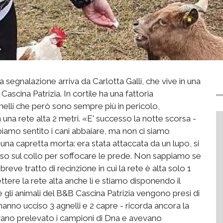
 La segnalazione arriva da Carlotta Galli, che vive in una
scina Patrizia. In cortile ha una fattoria
gnelli che però sono sempre più in pericolo,
 una rete alta 2 metri. «E' successo la notte scorsa -
amo sentito i cani abbaiare, ma non ci siamo
una capretta morta: era stata attaccata da un lupo, si
morso sul collo per soffocare le prede. Non sappiamo se
breve tratto di recinzione in cui la rete è alta solo 1
ere la rete alta anche lì e stiamo disponendo il
e gli animali del B&B Cascina Patrizia vengono presi di
 hanno ucciso 3 agnelli e 2 capre - ricorda ancora la
avevano prelevato i campioni di Dna e avevano