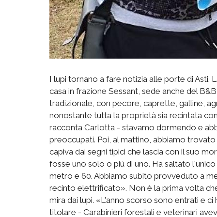
I lupi tornano a fare notizia alle porte di Asti.
casa in frazione Sessant, sede anche del B&B Ca
tradizionale, con pecore, caprette, galline, a
nonostante tutta la proprietà sia recintata con
racconta Carlotta - stavamo dormendo e abbi
preoccupati. Poi, al mattino, abbiamo trovato 
capiva dai segni tipici che lascia con il suo 
fosse uno solo o più di uno. Ha saltato l'unico 
metro e 60. Abbiamo subito provveduto a mett
recinto elettrificato». Non è la prima volta ch
mira dai lupi. «L'anno scorso sono entrati e ci
titolare - Carabinieri forestali e veterinari 