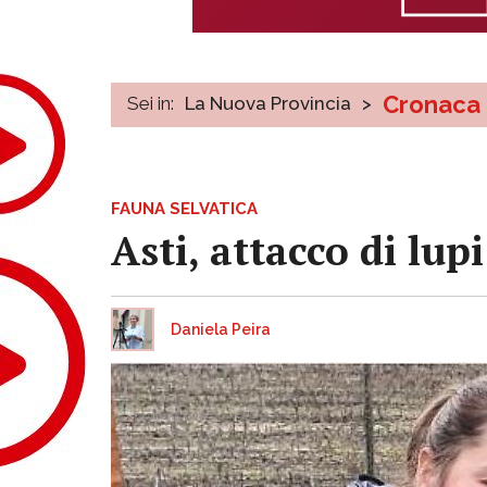
Cronaca
Sei in:
La Nuova Provincia
>
FAUNA SELVATICA
Asti, attacco di lu
Daniela Peira