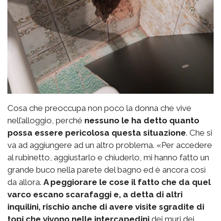
Cosa che preoccupa non poco la donna che vive
nell’alloggio, perché
nessuno le ha detto quanto
possa essere pericolosa questa situazione
. Che si
va ad aggiungere ad un altro problema. «Per accedere
al rubinetto, aggiustarlo e chiuderlo, mi hanno fatto un
grande buco nella parete del bagno ed è ancora così
da allora.
A peggiorare le cose il fatto che da quel
varco escano scarafaggi e, a detta di altri
inquilini, rischio anche di avere visite sgradite di
topi che vivono nelle intercapedini
dei muri dei