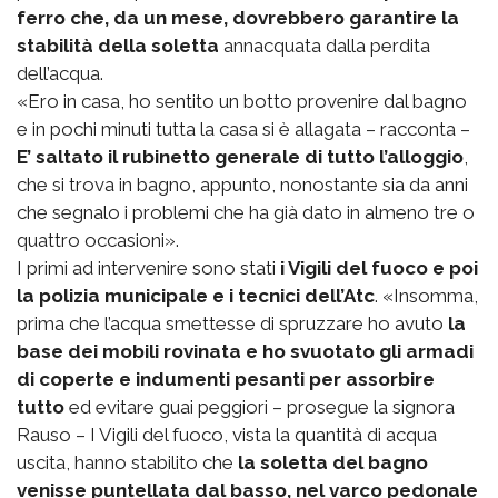
ferro che, da un mese, dovrebbero garantire la
stabilità della soletta
annacquata dalla perdita
dell’acqua.
«Ero in casa, ho sentito un botto provenire dal bagno
e in pochi minuti tutta la casa si è allagata – racconta –
E’ saltato il rubinetto generale di tutto l’alloggio
,
che si trova in bagno, appunto, nonostante sia da anni
che segnalo i problemi che ha già dato in almeno tre o
quattro occasioni».
I primi ad intervenire sono stati
i Vigili del fuoco e poi
la polizia municipale e i tecnici dell’Atc
. «Insomma,
prima che l’acqua smettesse di spruzzare ho avuto
la
base dei mobili rovinata e ho svuotato gli armadi
di coperte e indumenti pesanti per assorbire
tutto
ed evitare guai peggiori – prosegue la signora
Rauso – I Vigili del fuoco, vista la quantità di acqua
uscita, hanno stabilito che
la soletta del bagno
venisse puntellata dal basso, nel varco pedonale