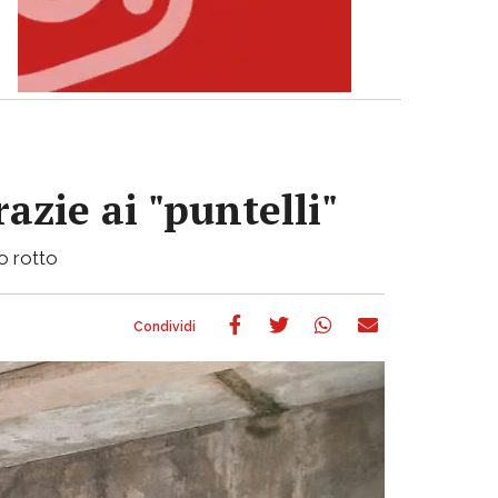
azie ai "puntelli"
bo rotto