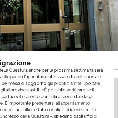
migrazione
 della Questura anche per la prossima settimana sarà
nticipando l’appuntamento fissato tramite portale
ei permessi di soggiorno già pronti tramite il portale
tali.provincia.asti.it. «È possibile verificare se il
artaceo) è pronto per il ritiro, consultando gli
tale. È importante presentarsi all’appuntamento
cedere agli uffici, è fatto obbligo di igienizzare le
l’ingresso della Questura», spiegano dagli uffici di