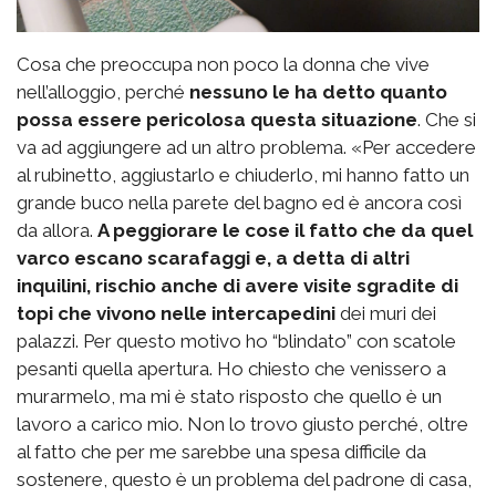
Cosa che preoccupa non poco la donna che vive
nell’alloggio, perché
nessuno le ha detto quanto
possa essere pericolosa questa situazione
. Che si
va ad aggiungere ad un altro problema. «Per accedere
al rubinetto, aggiustarlo e chiuderlo, mi hanno fatto un
grande buco nella parete del bagno ed è ancora così
da allora.
A peggiorare le cose il fatto che da quel
varco escano scarafaggi e, a detta di altri
inquilini, rischio anche di avere visite sgradite di
topi che vivono nelle intercapedini
dei muri dei
palazzi. Per questo motivo ho “blindato” con scatole
pesanti quella apertura. Ho chiesto che venissero a
murarmelo, ma mi è stato risposto che quello è un
lavoro a carico mio. Non lo trovo giusto perché, oltre
al fatto che per me sarebbe una spesa difficile da
sostenere, questo è un problema del padrone di casa,