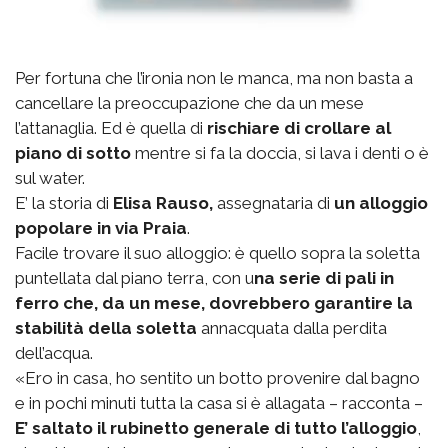
Per fortuna che l’ironia non le manca, ma non basta a
cancellare la preoccupazione che da un mese
l’attanaglia. Ed è quella di
rischiare di crollare al
piano di sotto
mentre si fa la doccia, si lava i denti o è
sul water.
E’ la storia di
Elisa Rauso,
assegnataria di
un alloggio
popolare in via Praia
.
Facile trovare il suo alloggio: è quello sopra la soletta
puntellata dal piano terra, con u
na serie di pali in
ferro che, da un mese, dovrebbero garantire la
stabilità della soletta
annacquata dalla perdita
dell’acqua.
«Ero in casa, ho sentito un botto provenire dal bagno
e in pochi minuti tutta la casa si è allagata – racconta –
E’ saltato il rubinetto generale di tutto l’alloggio
,