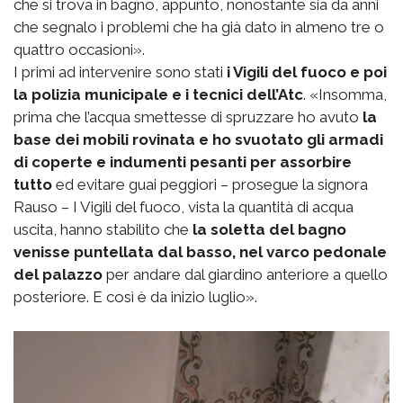
che si trova in bagno, appunto, nonostante sia da anni
che segnalo i problemi che ha già dato in almeno tre o
quattro occasioni».
I primi ad intervenire sono stati
i Vigili del fuoco e poi
la polizia municipale e i tecnici dell’Atc
. «Insomma,
prima che l’acqua smettesse di spruzzare ho avuto
la
base dei mobili rovinata e ho svuotato gli armadi
di coperte e indumenti pesanti per assorbire
tutto
ed evitare guai peggiori – prosegue la signora
Rauso – I Vigili del fuoco, vista la quantità di acqua
uscita, hanno stabilito che
la soletta del bagno
venisse puntellata dal basso, nel varco pedonale
del palazzo
per andare dal giardino anteriore a quello
posteriore. E così è da inizio luglio».