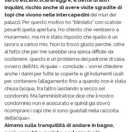
varco escano scarafaggi e, a detta di altri
inquilini, rischio anche di avere visite sgradite di
topi che vivono nelle intercapedini
dei muri dei
palazzi. Per questo motivo ho “blindato” con scatole
pesanti quella apertura. Ho chiesto che venissero a
murarmelo, ma mi è stato risposto che quello è un
lavoro a carico mio. Non lo trovo giusto perché, oltre
al fatto che per me sarebbe una spesa difficile da
sostenere, questo è un problema del padrone di casa,
ovvero dell’Atc. Al quale – conclude – vorrei chiedere
anche i danni per tutte le coperte e gli indumenti usati
per contenere l’allagamento fino a quando non è stata
chiusa l’acqua, tra l’altro lasciando a secco sei
condomini. Ma l’amministratrice dice che il nostro
condominio non è assicurato e quindi già dovrò
ricomprare i capi che si sono guastati nella raccolta
dell’acqua».
Almeno sulla tranquillità di andare in bagno,