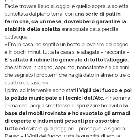
Facile trovare il suo alloggio: è quello sopra la soletta
puntellata dal piano terra, con u
na serie di pali in
ferro che, da un mese, dovrebbero garantire la
stabilità della soletta
annacquata dalla perdita
dell’acqua.
«Ero in casa, ho sentito un botto provenire dal bagno
e in pochi minuti tutta la casa si è allagata – racconta –
E’ saltato il rubinetto generale di tutto l’alloggio
,
che si trova in bagno, appunto, nonostante sia da anni
che segnalo i problemi che ha già dato in almeno tre o
quattro occasioni».
I primi ad intervenire sono stati
i Vigili del fuoco e poi
la polizia municipale e i tecnici dell’Atc
. «Insomma,
prima che l’acqua smettesse di spruzzare ho avuto
la
base dei mobili rovinata e ho svuotato gli armadi
di coperte e indumenti pesanti per assorbire
tutto
ed evitare guai peggiori – prosegue la signora
Rauso – I Vigili del fuoco, vista la quantità di acqua