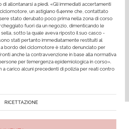
di allontanarsi a piedi. «Gli immediati accertamenti
el ciclomotore, un astigiano 64enne che, contattato
ssere stato derubato poco prima nella zona di corso
rcheggiato fuori da un negozio, dimenticando le
a sella, sotto la quale aveva riposto il suo casco -
 sono stati pertanto immediatamente restituiti al
o a bordo del ciclomotore è stato denunciato per
ronti anche la contravvenzione in base alla normativa
e persone per l’emergenza epidemiologica in corso».
 carico alcuni precedenti di polizia per reati contro
RICETTAZIONE