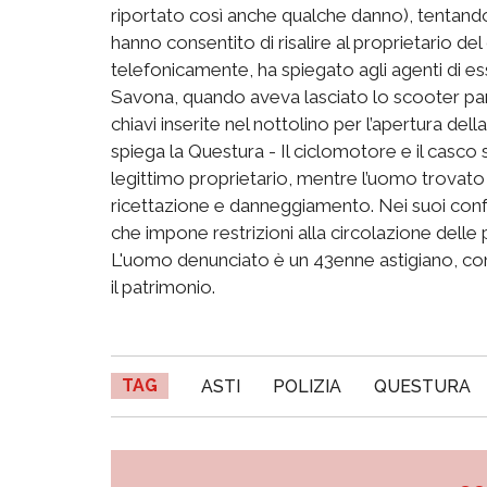
riportato così anche qualche danno), tentando 
hanno consentito di risalire al proprietario d
telefonicamente, ha spiegato agli agenti di e
Savona, quando aveva lasciato lo scooter pa
chiavi inserite nel nottolino per l’apertura dell
spiega la Questura - Il ciclomotore e il casco
legittimo proprietario, mentre l’uomo trovat
ricettazione e danneggiamento. Nei suoi conf
che impone restrizioni alla circolazione dell
L'uomo denunciato è un 43enne astigiano, con a
il patrimonio.
TAG
ASTI
POLIZIA
QUESTURA