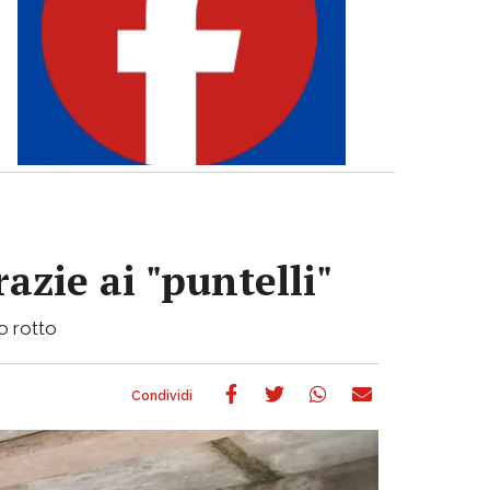
azie ai "puntelli"
bo rotto