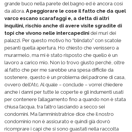
grande buco nella parete del bagno ed è ancora così
da allora.
A peggiorare le cose il fatto che da quel
varco escano scarafaggi e, a detta di altri
inquilini, rischio anche di avere visite sgradite di
topi che vivono nelle intercapedini
dei muri dei
palazzi. Per questo motivo ho “blindato” con scatole
pesanti quella apertura. Ho chiesto che venissero a
murarmelo, ma mi è stato risposto che quello è un
lavoro a carico mio. Non lo trovo giusto perché, oltre
al fatto che per me sarebbe una spesa difficile da
sostenere, questo è un problema del padrone di casa,
ovvero dell’Atc. Al quale – conclude – vorrei chiedere
anche i danni per tutte le coperte e gli indumenti usati
per contenere l’allagamento fino a quando non è stata
chiusa l’acqua, tra l’altro lasciando a secco sei
condomini. Ma l’amministratrice dice che il nostro
condominio non è assicurato e quindi già dovrò
ricomprare i capi che si sono guastati nella raccolta