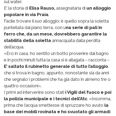
sul water.
E’ la storia di
Elisa Rauso,
assegnataria di
un alloggio
popolare in via Praia
.
Facile trovare il suo alloggio: è quello sopra la soletta
puntellata dal piano terra, con u
na serie di pali in
ferro che, da un mese, dovrebbero garantire la
stabilità della soletta
annacquata dalla perdita
dell’acqua.
«Ero in casa, ho sentito un botto provenire dal bagno
e in pochi minuti tutta la casa si è allagata – racconta –
E’ saltato il rubinetto generale di tutto l’alloggio
,
che si trova in bagno, appunto, nonostante sia da anni
che segnalo i problemi che ha già dato in almeno tre o
quattro occasioni».
I primi ad intervenire sono stati
i Vigili del fuoco e poi
la polizia municipale e i tecnici dell’Atc
. «Insomma,
prima che l’acqua smettesse di spruzzare ho avuto
la
base dei mobili rovinata e ho svuotato gli armadi