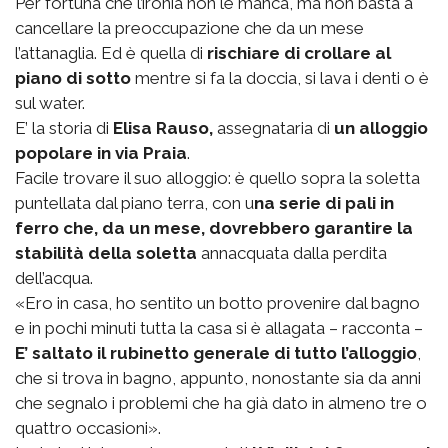
Per fortuna che l’ironia non le manca, ma non basta a
cancellare la preoccupazione che da un mese
l’attanaglia. Ed è quella di
rischiare di crollare al
piano di sotto
mentre si fa la doccia, si lava i denti o è
sul water.
E’ la storia di
Elisa Rauso,
assegnataria di
un alloggio
popolare in via Praia
.
Facile trovare il suo alloggio: è quello sopra la soletta
puntellata dal piano terra, con u
na serie di pali in
ferro che, da un mese, dovrebbero garantire la
stabilità della soletta
annacquata dalla perdita
dell’acqua.
«Ero in casa, ho sentito un botto provenire dal bagno
e in pochi minuti tutta la casa si è allagata – racconta –
E’ saltato il rubinetto generale di tutto l’alloggio
,
che si trova in bagno, appunto, nonostante sia da anni
che segnalo i problemi che ha già dato in almeno tre o
quattro occasioni».