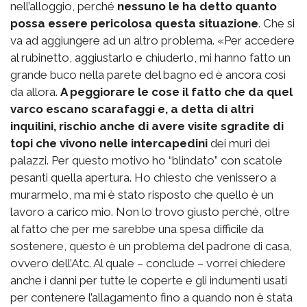
nell’alloggio, perché
nessuno le ha detto quanto
possa essere pericolosa questa situazione
. Che si
va ad aggiungere ad un altro problema. «Per accedere
al rubinetto, aggiustarlo e chiuderlo, mi hanno fatto un
grande buco nella parete del bagno ed è ancora così
da allora.
A peggiorare le cose il fatto che da quel
varco escano scarafaggi e, a detta di altri
inquilini, rischio anche di avere visite sgradite di
topi che vivono nelle intercapedini
dei muri dei
palazzi. Per questo motivo ho “blindato” con scatole
pesanti quella apertura. Ho chiesto che venissero a
murarmelo, ma mi è stato risposto che quello è un
lavoro a carico mio. Non lo trovo giusto perché, oltre
al fatto che per me sarebbe una spesa difficile da
sostenere, questo è un problema del padrone di casa,
ovvero dell’Atc. Al quale – conclude – vorrei chiedere
anche i danni per tutte le coperte e gli indumenti usati
per contenere l’allagamento fino a quando non è stata