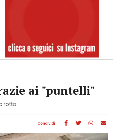
azie ai "puntelli"
bo rotto