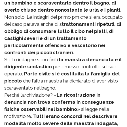
un bambino e scaraventarlo dentro il bagno, di
averlo chiuso dentro nonostante le urla e i pianti
.
Non solo. Le indagini del primo pm che si era occupato
del caso parlava anche di s
trattonamenti ripetuti, di
obbligo di consumare tutto il cibo nei piatti, di
castighi severi e di un trattamento
particolarmente offensivo e vessatorio nei
confronti dei piccoli stranieri.
Sotto indagine sono finiti
la maestra denunciata e il
dirigente scolastico
per omesso controllo sul suo
operato.
Parte civile si è costituita la famiglia del
piccolo
che l’altra maestra ha dichiarato di aver visto
scaraventato nel bagno.
Perché l’archiviazione? «
La ricostruzione in
denuncia non trova conferma in conseguenze
fisiche osservabili nel bambino
» si legge nella
motivazione.
Tutti erano concordi nel descrivere
modalità molto severe della maestra indagata,