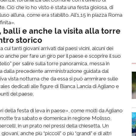
ite. Ciò che io ho visto è stata una festa gioiosa, di
ncluso all’una, come era stabilito. All’1,15 in piazza Roma
finita».
 balli e anche la visita alla torre
ntro storico
cui tanti giovani arrivati dai paesi vicini, alcuni dei
o anche per fare un giro per il paese e scoprire il suo
ello” per salire sulla torre panoramica, messa in
i fa dalla precedente amministrazione guidata dal
va vista notturna che da essa si può ammirare sulle
ales dedicati alle figure di Bianca Lancia di Agliano e
punti del paese.
uori della festa di leva in paese», come molti da Agliano
la notte tra sabato e domenica in regione Molisso,
lli, in un prato nei pressi della chiesetta. Un
giovani, anche più “piccoli” o più “grandi” e di altri