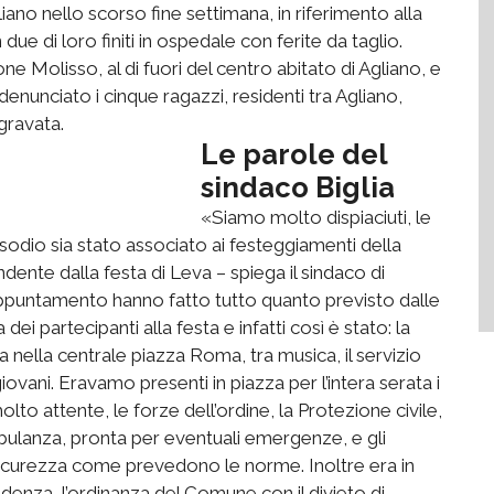
no nello scorso fine settimana, in riferimento alla
due di loro finiti in ospedale con ferite da taglio.
ne Molisso, al di fuori del centro abitato di Agliano, e
denunciato i cinque ragazzi, residenti tra Agliano,
gravata.
Le parole del
sindaco Biglia
«Siamo molto dispiaciuti, le
isodio sia stato associato ai festeggiamenti della
endente dalla festa di Leva – spiega il sindaco di
’appuntamento hanno fatto tutto quanto previsto dalle
ei partecipanti alla festa e infatti così è stato: la
a nella centrale piazza Roma, tra musica, il servizio
ovani. Eravamo presenti in piazza per l’intera serata i
lto attente, le forze dell’ordine, la Protezione civile,
mbulanza, pronta per eventuali emergenze, e gli
sicurezza come prevedono le norme. Inoltre era in
denza, l’ordinanza del Comune con il divieto di