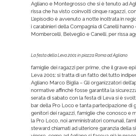
Agliano e Montegrosso che si è tenuto ad Aglia
rissa che ha visto coinvolti cinque ragazzi, con 
L’episodio è avvenuto a notte inoltrata in regio
i carabinieri della Compagnia di Canelli hanno 
Mombercelli, Belveglio e Canelli, per rissa ag
La festa della Leva 2001 in piazza Roma ad Agliano
famiglie dei ragazzi per prime, che il grave ep
Leva 2001: si tratta di un fatto del tutto indip
Agliano Marco Biglia – Gli organizzatori dell
normative affinché fosse garantita la sicurezza d
serata di sabato con la festa di Leva si è svolt
bar della Pro Loco e tanta partecipazione di gi
genitori dei ragazzi, famiglie che conosco e mo
la Pro Loco, noi amministratori comunali, l’a
steward chiamati ad ulteriore garanzia della 
vigore, come ad Agliano si faceva già in prece