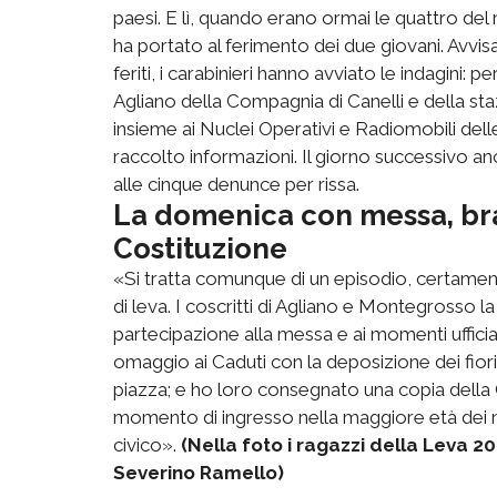
paesi. E lì, quando erano ormai le quattro del m
ha portato al ferimento dei due giovani. Avvisati
feriti, i carabinieri hanno avviato le indagini: pe
Agliano della Compagnia di Canelli e della st
insieme ai Nuclei Operativi e Radiomobili de
raccolto informazioni. Il giorno successivo a
alle cinque denunce per rissa.
La domenica con messa, br
Costituzione
«Si tratta comunque di un episodio, certament
di leva. I coscritti di Agliano e Montegrosso 
partecipazione alla messa e ai momenti ufficia
omaggio ai Caduti con la deposizione dei fiori
piazza; e ho loro consegnato una copia della C
momento di ingresso nella maggiore età dei no
civico».
(Nella foto i ragazzi della Leva 2
Severino Ramello)