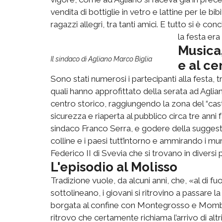
vendita di bottiglie in vetro e lattine per le bib
ragazzi allegri, tra tanti amici. E tutto si è co
la festa era 
Musica,
Il sindaco di Agliano Marco Biglia
e al ce
Sono stati numerosi i partecipanti alla festa, tra 
quali hanno approfittato della serata ad Aglian
centro storico, raggiungendo la zona del “cast
sicurezza e riaperta al pubblico circa tre ann
sindaco Franco Serra, e godere della suggesti
colline e i paesi tutt’intorno e ammirando i mur
Federico II di Svevia che si trovano in diversi 
L'episodio al Molisso
Tradizione vuole, da alcuni anni, che, «al di f
sottolineano, i giovani si ritrovino a passare 
borgata al confine con Montegrosso e Momberce
ritrovo che certamente richiama l’arrivo di altri 