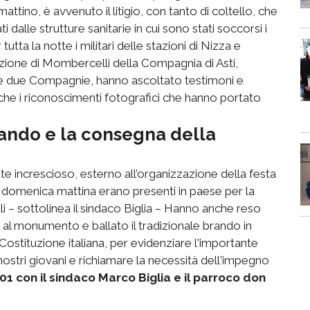
attino, è avvenuto il litigio, con tanto di coltello, che
 dalle strutture sanitarie in cui sono stati soccorsi i
r tutta la notte i militari delle stazioni di Nizza e
azione di Mombercelli della Compagnia di Asti,
lle due Compagnie, hanno ascoltato testimoni e
nche i riconoscimenti fotografici che hanno portato
ando e la consegna della
e increscioso, esterno all’organizzazione della festa
la domenica mattina erano presenti in paese per la
li – sottolinea il sindaco Biglia – Hanno anche reso
 al monumento e ballato il tradizionale brando in
ostituzione italiana, per evidenziare l'importante
stri giovani e richiamare la necessità dell'impegno
001 con il sindaco Marco Biglia e il parroco don