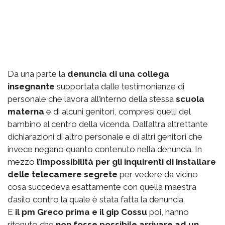
Da una parte la
denuncia di una collega
insegnante
supportata dalle testimonianze di
personale che lavora all’interno della stessa
scuola
materna
e di alcuni genitori, compresi quelli del
bambino al centro della vicenda. Dall’altra altrettante
dichiarazioni di altro personale e di altri genitori che
invece negano quanto contenuto nella denuncia. In
mezzo
l’impossibilità per gli inquirenti di installare
delle telecamere segrete
per vedere da vicino
cosa succedeva esattamente con quella maestra
d’asilo contro la quale è stata fatta la denuncia.
E
il pm Greco prima e il gip Cossu
poi, hanno
ritenuto che
non fosse possibile arrivare ad un