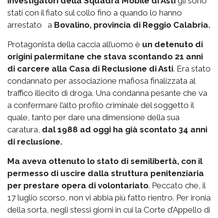
investigatori della Squadra Mobile di Asti
gli sono
stati con il fiato sul collo fino a quando lo hanno
arrestato a
Bovalino, provincia di Reggio Calabria.
Protagonista della caccia all’uomo è
un detenuto di
origini palermitane che stava scontando 21 anni
di carcere alla Casa di Reclusione di Asti
. Era stato
condannato per associazione mafiosa finalizzata al
traffico illecito di droga. Una condanna pesante che va
a confermare l’alto profilo criminale del soggetto il
quale, tanto per dare una dimensione della sua
caratura,
dal 1988 ad oggi ha già scontato 34 anni
di reclusione.
Ma aveva ottenuto lo stato di semilibertà, con il
permesso di uscire dalla struttura penitenziaria
per prestare opera di volontariato
. Peccato che, il
17 luglio scorso, non vi abbia più fatto rientro. Per ironia
della sorta, negli stessi giorni in cui la Corte d’Appello di