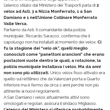
L’elenco stilato dal Ministero dei Trasporti parla di
2
velox ad Asti, 3 a Nizza Monferrato, 1 a San
Damiano e 1 nell’Unione Collinare Monferrato
Valle Versa.
Partiamo da Asti. Il comandante della polizia
municipale, Riccardo Saracco, conferma che il
capoluogo non ha installati al momento dei velox.
Ci
fu la stagione dei “velo ok”, quelli meglio
conosciuti come “panettoni arancioni” che erano
postazioni vuote dentro le quali, a rotazione, la
polizia municipale installava i velox. Ma da anni
non sono più utilizzati.
Unico velox fisso attivato era
quello sul rettilineo che da Valenzani porta a Quarto
Inferiore ma è fermo da circa 2 anni perché non più
attinente ai nuovi regolamenti.
A San Damiano i velox attualmente attivi sono
omologati e regolari, assicura il sindaco Migliasso.
L’elenco del Ministero si riferisce probabilmente