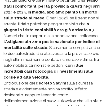
Matilde Baldi che dal Ministero dell’Interno
arrivano
dati sconfortanti per la provincia di Asti
: negli anni
2024 e 2025,
in media, abbiamo pianto un morto
sulle strade al mese
. E per il 2026, se il trend non si
arresta, il dato potrebbe peggiorare visto che
a
giugno la triste contabilità era già arrivata a 7.
Numeri che, in rapporto alla popolazione, collocano
l’Astigiano al 12.mo posto nazionale per indice di
mortalità sulle strade.
Sicuramente complici anche
le due autostrade che attraversano la provincia e che
negli ultimi mesi hanno contato numerose vittime, fra
automobilisti, camionisti e pedoni,
con i due
incredibili casi fotocopia di investimenti sulle
corsie ad alta velocità.
L’introduzione del
decreto Salvini
sulla sicurezza
stradale evidentemente non ha sortito l’effetto
desiderato, neppure tenendo conto
dell’implementazione di nuovi autovelox che, allo stato