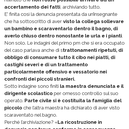
accertamento dei fatti
, archiviando tutto.
E’ finita così la denuncia presentata da un’insegnante
che ha sottoscritto di aver
visto la collega sollevare
un bambino e scaraventarlo dentro il bagno, di
averlo chiuso dentro nonostante le urla e i pianti
.
Non solo. Le indagini del primo pm che si era occupato
del caso parlava anche di s
trattonamenti ripetuti, di
obbligo di consumare tutto il cibo nei piatti, di
castighi severi e di un trattamento
particolarmente offensivo e vessatorio nei
confronti dei piccoli stranieri.
Sotto indagine sono finiti
la maestra denunciata e il
dirigente scolastico
per omesso controllo sul suo
operato.
Parte civile si è costituita la famiglia del
piccolo
che l’altra maestra ha dichiarato di aver visto
scaraventato nel bagno.
Perché l’archiviazione? «
La ricostruzione in