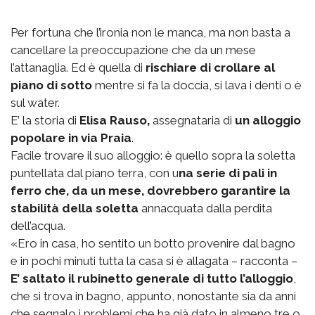
Per fortuna che l’ironia non le manca, ma non basta a
cancellare la preoccupazione che da un mese
l’attanaglia. Ed è quella di
rischiare di crollare al
piano di sotto
mentre si fa la doccia, si lava i denti o è
sul water.
E’ la storia di
Elisa Rauso,
assegnataria di
un alloggio
popolare in via Praia
.
Facile trovare il suo alloggio: è quello sopra la soletta
puntellata dal piano terra, con u
na serie di pali in
ferro che, da un mese, dovrebbero garantire la
stabilità della soletta
annacquata dalla perdita
dell’acqua.
«Ero in casa, ho sentito un botto provenire dal bagno
e in pochi minuti tutta la casa si è allagata – racconta –
E’ saltato il rubinetto generale di tutto l’alloggio
,
che si trova in bagno, appunto, nonostante sia da anni
che segnalo i problemi che ha già dato in almeno tre o