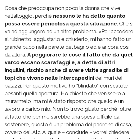
Cosa che preoccupa non poco la donna che vive
nell’alloggio, perché
nessuno le ha detto quanto
possa essere pericolosa questa situazione
. Che si
va ad aggiungere ad un altro problema. «Per accedere
al rubinetto, aggiustarlo e chiuderlo, mi hanno fatto un
grande buco nella parete del bagno ed è ancora così
da allora.
A peggiorare le cose il fatto che da quel
varco escano scarafaggi e, a detta di altri
inquilini, rischio anche di avere visite sgradite di
topi che vivono nelle intercapedini
dei muri dei
palazzi. Per questo motivo ho “blindato” con scatole
pesanti quella apertura. Ho chiesto che venissero a
murarmelo, ma mi è stato risposto che quello è un
lavoro a carico mio. Non lo trovo giusto perché, oltre
al fatto che per me sarebbe una spesa difficile da
sostenere, questo è un problema del padrone di casa,
ovvero dell’Atc. Al quale – conclude – vorrei chiedere