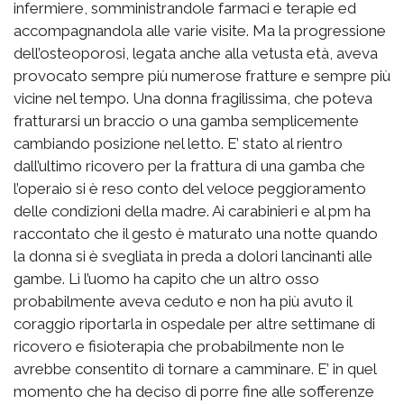
infermiere, somministrandole farmaci e terapie ed
accompagnandola alle varie visite. Ma la progressione
dell’osteoporosi, legata anche alla vetusta età, aveva
provocato sempre più numerose fratture e sempre più
vicine nel tempo. Una donna fragilissima, che poteva
fratturarsi un braccio o una gamba semplicemente
cambiando posizione nel letto. E’ stato al rientro
dall’ultimo ricovero per la frattura di una gamba che
l’operaio si è reso conto del veloce peggioramento
delle condizioni della madre. Ai carabinieri e al pm ha
raccontato che il gesto è maturato una notte quando
la donna si è svegliata in preda a dolori lancinanti alle
gambe. Lì l’uomo ha capito che un altro osso
probabilmente aveva ceduto e non ha più avuto il
coraggio riportarla in ospedale per altre settimane di
ricovero e fisioterapia che probabilmente non le
avrebbe consentito di tornare a camminare. E’ in quel
momento che ha deciso di porre fine alle sofferenze