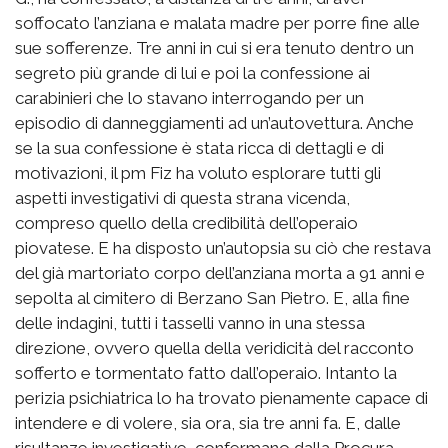
soffocato l’anziana e malata madre per porre fine alle
sue sofferenze. Tre anni in cui si era tenuto dentro un
segreto più grande di lui e poi la confessione ai
carabinieri che lo stavano interrogando per un
episodio di danneggiamenti ad un’autovettura. Anche
se la sua confessione è stata ricca di dettagli e di
motivazioni, il pm Fiz ha voluto esplorare tutti gli
aspetti investigativi di questa strana vicenda,
compreso quello della credibilità dell’operaio
piovatese. E ha disposto un’autopsia su ciò che restava
del già martoriato corpo dell’anziana morta a 91 anni e
sepolta al cimitero di Berzano San Pietro. E, alla fine
delle indagini, tutti i tasselli vanno in una stessa
direzione, ovvero quella della veridicità del racconto
sofferto e tormentato fatto dall’operaio. Intanto la
perizia psichiatrica lo ha trovato pienamente capace di
intendere e di volere, sia ora, sia tre anni fa. E, dalle
risultanze investigative, confermano dalla Procura,