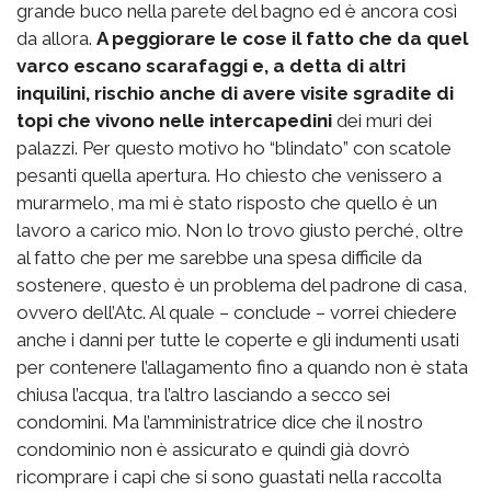
grande buco nella parete del bagno ed è ancora così
da allora.
A peggiorare le cose il fatto che da quel
varco escano scarafaggi e, a detta di altri
inquilini, rischio anche di avere visite sgradite di
topi che vivono nelle intercapedini
dei muri dei
palazzi. Per questo motivo ho “blindato” con scatole
pesanti quella apertura. Ho chiesto che venissero a
murarmelo, ma mi è stato risposto che quello è un
lavoro a carico mio. Non lo trovo giusto perché, oltre
al fatto che per me sarebbe una spesa difficile da
sostenere, questo è un problema del padrone di casa,
ovvero dell’Atc. Al quale – conclude – vorrei chiedere
anche i danni per tutte le coperte e gli indumenti usati
per contenere l’allagamento fino a quando non è stata
chiusa l’acqua, tra l’altro lasciando a secco sei
condomini. Ma l’amministratrice dice che il nostro
condominio non è assicurato e quindi già dovrò
ricomprare i capi che si sono guastati nella raccolta