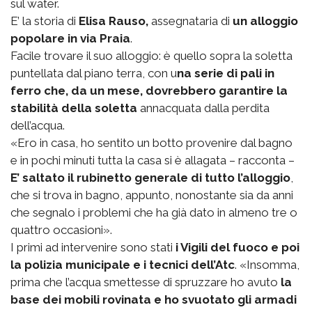
sul water.
E’ la storia di
Elisa Rauso,
assegnataria di
un alloggio
popolare in via Praia
.
Facile trovare il suo alloggio: è quello sopra la soletta
puntellata dal piano terra, con u
na serie di pali in
ferro che, da un mese, dovrebbero garantire la
stabilità della soletta
annacquata dalla perdita
dell’acqua.
«Ero in casa, ho sentito un botto provenire dal bagno
e in pochi minuti tutta la casa si è allagata – racconta –
E’ saltato il rubinetto generale di tutto l’alloggio
,
che si trova in bagno, appunto, nonostante sia da anni
che segnalo i problemi che ha già dato in almeno tre o
quattro occasioni».
I primi ad intervenire sono stati
i Vigili del fuoco e poi
la polizia municipale e i tecnici dell’Atc
. «Insomma,
prima che l’acqua smettesse di spruzzare ho avuto
la
base dei mobili rovinata e ho svuotato gli armadi