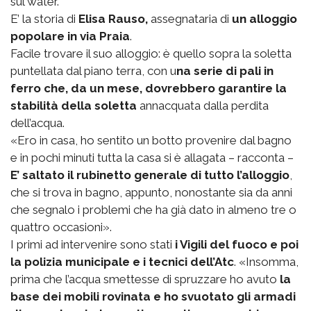
sul water.
E’ la storia di
Elisa Rauso,
assegnataria di
un alloggio
popolare in via Praia
.
Facile trovare il suo alloggio: è quello sopra la soletta
puntellata dal piano terra, con u
na serie di pali in
ferro che, da un mese, dovrebbero garantire la
stabilità della soletta
annacquata dalla perdita
dell’acqua.
«Ero in casa, ho sentito un botto provenire dal bagno
e in pochi minuti tutta la casa si è allagata – racconta –
E’ saltato il rubinetto generale di tutto l’alloggio
,
che si trova in bagno, appunto, nonostante sia da anni
che segnalo i problemi che ha già dato in almeno tre o
quattro occasioni».
I primi ad intervenire sono stati
i Vigili del fuoco e poi
la polizia municipale e i tecnici dell’Atc
. «Insomma,
prima che l’acqua smettesse di spruzzare ho avuto
la
base dei mobili rovinata e ho svuotato gli armadi