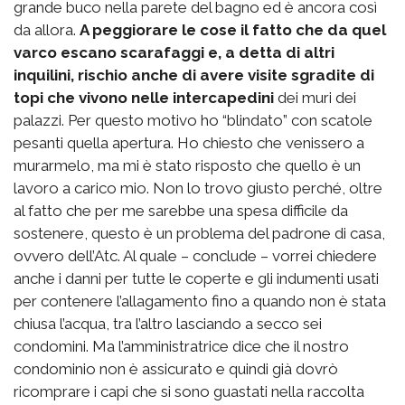
grande buco nella parete del bagno ed è ancora così
da allora.
A peggiorare le cose il fatto che da quel
varco escano scarafaggi e, a detta di altri
inquilini, rischio anche di avere visite sgradite di
topi che vivono nelle intercapedini
dei muri dei
palazzi. Per questo motivo ho “blindato” con scatole
pesanti quella apertura. Ho chiesto che venissero a
murarmelo, ma mi è stato risposto che quello è un
lavoro a carico mio. Non lo trovo giusto perché, oltre
al fatto che per me sarebbe una spesa difficile da
sostenere, questo è un problema del padrone di casa,
ovvero dell’Atc. Al quale – conclude – vorrei chiedere
anche i danni per tutte le coperte e gli indumenti usati
per contenere l’allagamento fino a quando non è stata
chiusa l’acqua, tra l’altro lasciando a secco sei
condomini. Ma l’amministratrice dice che il nostro
condominio non è assicurato e quindi già dovrò
ricomprare i capi che si sono guastati nella raccolta