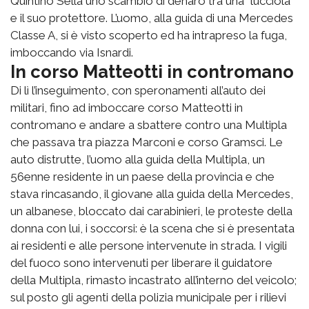
Quintino Sella uno scambio di denaro tra una “lucciola”
e il suo protettore. L’uomo, alla guida di una Mercedes
Classe A, si è visto scoperto ed ha intrapreso la fuga,
imboccando via Isnardi.
In corso Matteotti in contromano
Di lì l’inseguimento, con speronamenti all’auto dei
militari, fino ad imboccare corso Matteotti in
contromano e andare a sbattere contro una Multipla
che passava tra piazza Marconi e corso Gramsci. Le
auto distrutte, l’uomo alla guida della Multipla, un
56enne residente in un paese della provincia e che
stava rincasando, il giovane alla guida della Mercedes,
un albanese, bloccato dai carabinieri, le proteste della
donna con lui, i soccorsi: è la scena che si è presentata
ai residenti e alle persone intervenute in strada. I vigili
del fuoco sono intervenuti per liberare il guidatore
della Multipla, rimasto incastrato all’interno del veicolo;
sul posto gli agenti della polizia municipale per i rilievi